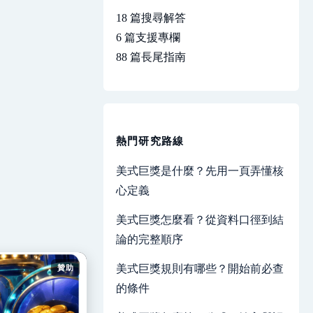
18 篇搜尋解答
6 篇支援專欄
88 篇長尾指南
熱門研究路線
美式巨獎是什麼？先用一頁弄懂核
心定義
美式巨獎怎麼看？從資料口徑到結
論的完整順序
美式巨獎規則有哪些？開始前必查
贊助
的條件