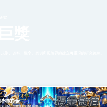
篇研究
巨獎
、規則、資料、機率、案例與風險界線建立可重現的研究路線。
階梯彩金
對應彩金，階梯越高送越狠。