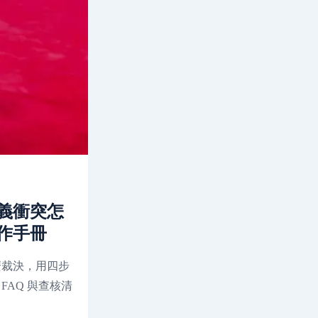
義衝突怎
作手冊
麼裁決，用四步
AQ 與查核清