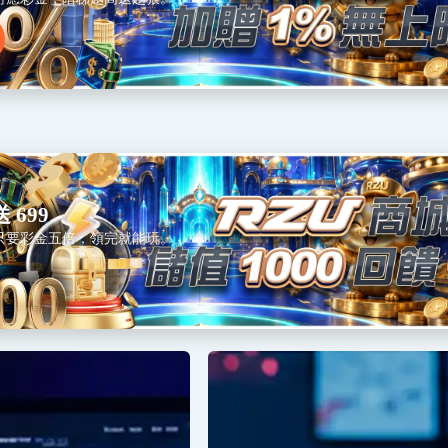
 699
只要彩金五倍，領完就能玩。