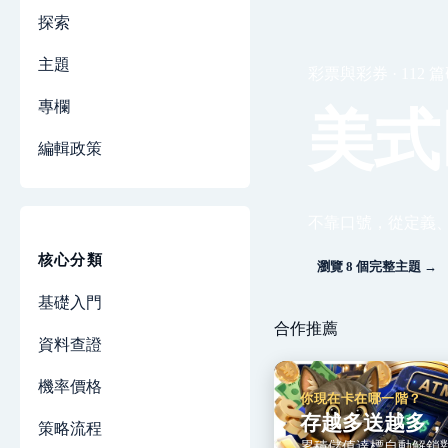
探索
主題
彩票與彩券 · 112 
專欄
美式
編輯政策
不靠口號，從定義
核心分類
瀏覽 8 個完整主題 →
基礎入門
合作推薦
資料查證
機率價格
你現在卡在哪一階？
存越多送越多，
策略流程
累積儲值達標自動解鎖