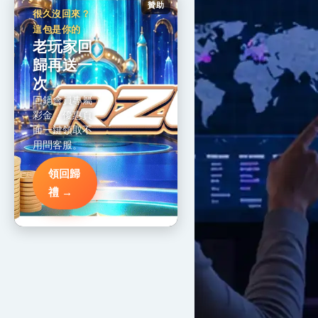
贊助
很久沒回來？
這包是你的
老玩家回
歸再送一
次
回鍋會員專屬
彩金，優惠頁
面一鍵領取不
用問客服。
領回歸
禮 →