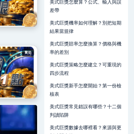
美式巨獎怎麼算？公式、輸入與誤
差帶
美式巨獎機率如何理解？別把短期
結果當規律
美式巨獎賠率怎麼換算？價格與機
率的差別
贊助
美式巨獎策略怎麼建立？可重現的
四步流程
美式巨獎新手怎麼開始？第一份檢
核表
美式巨獎常見錯誤有哪些？十二個
判讀陷阱
美式巨獎數據去哪裡看？來源與更