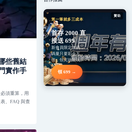
贊助
第一筆就多三成本
金
首存 2000 直
接送 699
新會員限定加碼，
碼量只要彩金五
倍，領完就能玩。
哪些舊結
門實作手
領 699 →
論必須重算，用
、FAQ 與查