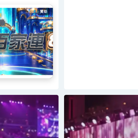
贊助
領
量
首
金