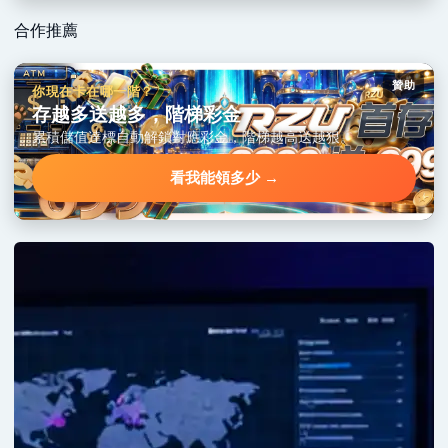
合作推薦
贊助
你現在卡在哪一階？
存越多送越多，階梯彩金
累積儲值達標自動解鎖對應彩金，階梯越高送越狠。
看我能領多少 →