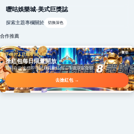
嚦咕娛樂城-美式巨獎誌
探索
主題
專欄
關於
切換深色
合作推薦
贊助
手慢的人只能看別人領
搶紅包每日限量開放
當日存款達標即可到首頁搶紅包，手速決定金額。
去搶紅包 →