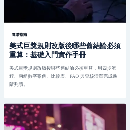
進階指南
美式巨獎規則改版後哪些舊結論必須
重算：基礎入門實作手冊
美式巨獎規則改版後哪些舊結論必須重算，用四步流
程、兩組數字案例、比較表、FAQ 與查核清單完成進
階判讀。