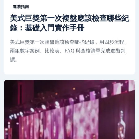
進階指南
美式巨獎第一次複盤應該檢查哪些紀
錄：基礎入門實作手冊
美式巨獎第一次複盤應該檢查哪些紀錄，用四步流程、
兩組數字案例、比較表、FAQ 與查核清單完成進階判
讀。