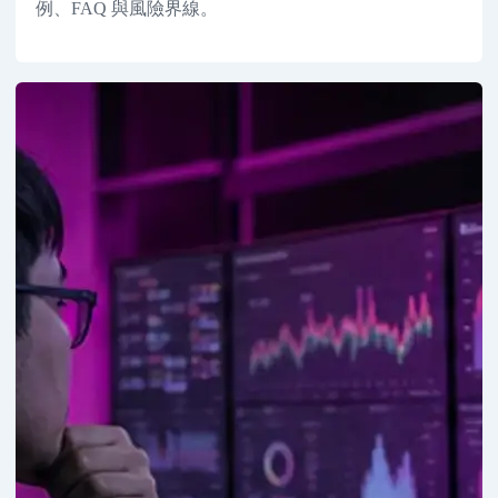
例、FAQ 與風險界線。