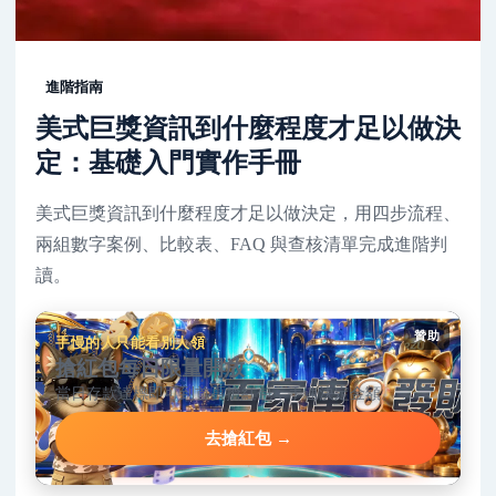
進階指南
美式巨獎資訊到什麼程度才足以做決
定：基礎入門實作手冊
美式巨獎資訊到什麼程度才足以做決定，用四步流程、
兩組數字案例、比較表、FAQ 與查核清單完成進階判
讀。
贊助
手慢的人只能看別人領
搶紅包每日限量開放
當日存款達標即可到首頁搶紅包，手速決定金額。
去搶紅包 →