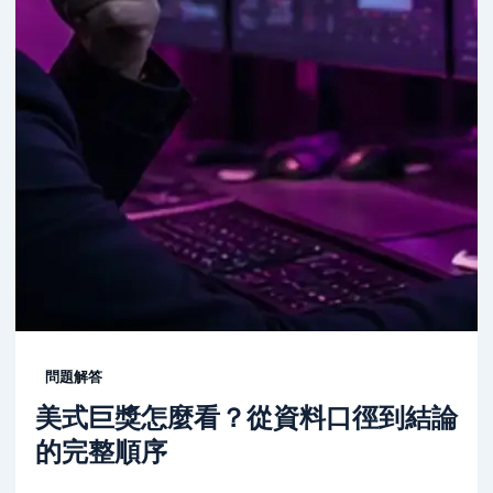
問題解答
美式巨獎怎麼看？從資料口徑到結論
的完整順序