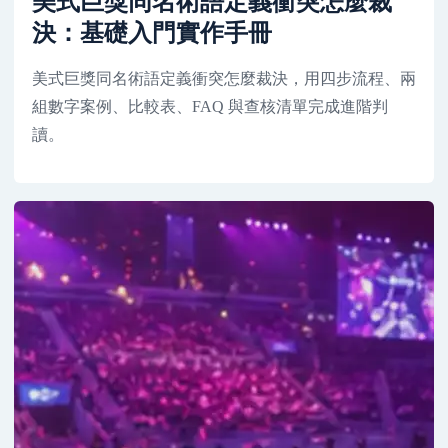
美式巨獎同名術語定義衝突怎麼裁
決：基礎入門實作手冊
美式巨獎同名術語定義衝突怎麼裁決，用四步流程、兩
組數字案例、比較表、FAQ 與查核清單完成進階判
讀。