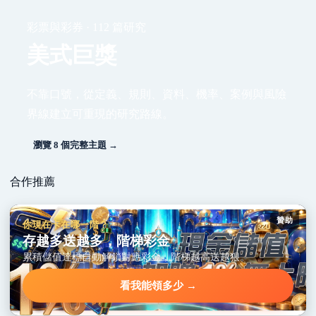
彩票與彩券 · 112 篇研究
美式巨獎
不靠口號，從定義、規則、資料、機率、案例與風險
界線建立可重現的研究路線。
瀏覽 8 個完整主題 →
合作推薦
贊助
你現在卡在哪一階？
存越多送越多，階梯彩金
累積儲值達標自動解鎖對應彩金，階梯越高送越狠。
看我能領多少 →