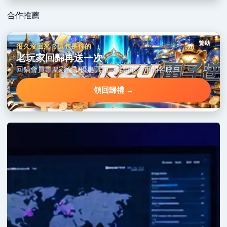
合作推薦
贊助
很久沒回來？這包是你的
老玩家回歸再送一次
回鍋會員專屬彩金，優惠頁面一鍵領取不用問客服。
領回歸禮 →