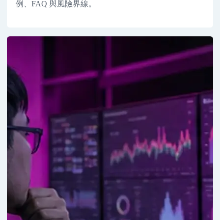
例、FAQ 與風險界線。