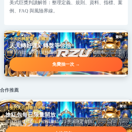
美式巨獎判讀解答：整理定義、規則、資料、指標、案
例、FAQ 與風險界線。
贊助
今天的轉盤還沒人轉走
天天轉好運，轉盤等你抽
單筆存款 3000 就送轉盤機會，最高 2888 每天都能中。
免費抽一次 →
合作推薦
贊助
手慢的人只能看別人領
搶紅包每日限量開放
當日存款達標即可到首頁搶紅包，手速決定金額。