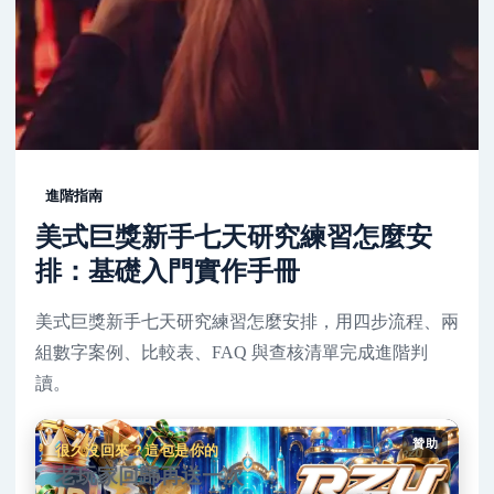
進階指南
美式巨獎新手七天研究練習怎麼安
排：基礎入門實作手冊
美式巨獎新手七天研究練習怎麼安排，用四步流程、兩
組數字案例、比較表、FAQ 與查核清單完成進階判
讀。
贊助
很久沒回來？這包是你的
老玩家回歸再送一次