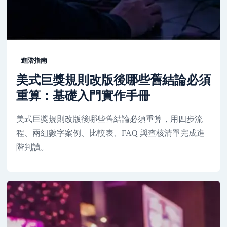
進階指南
美式巨獎規則改版後哪些舊結論必須
重算：基礎入門實作手冊
美式巨獎規則改版後哪些舊結論必須重算，用四步流
程、兩組數字案例、比較表、FAQ 與查核清單完成進
階判讀。