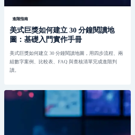
進階指南
美式巨獎如何建立 30 分鐘閱讀地
圖：基礎入門實作手冊
美式巨獎如何建立 30 分鐘閱讀地圖，用四步流程、兩
組數字案例、比較表、FAQ 與查核清單完成進階判
讀。