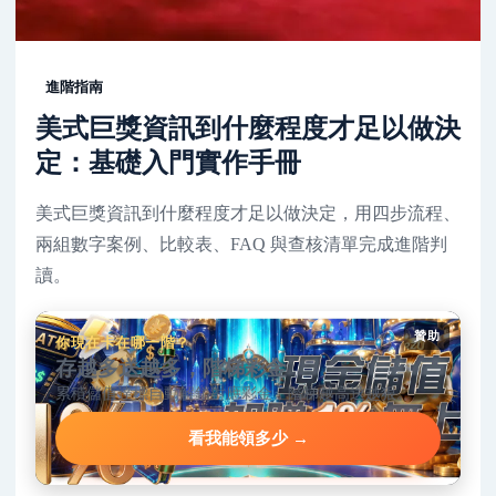
進階指南
美式巨獎資訊到什麼程度才足以做決
定：基礎入門實作手冊
美式巨獎資訊到什麼程度才足以做決定，用四步流程、
兩組數字案例、比較表、FAQ 與查核清單完成進階判
讀。
贊助
你現在卡在哪一階？
存越多送越多，階梯彩金
累積儲值達標自動解鎖對應彩金，階梯越高送越狠。
看我能領多少 →