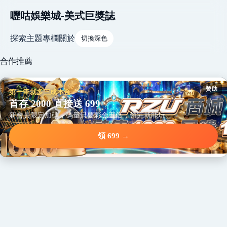
嚦咕娛樂城-美式巨獎誌
探索
主題
專欄
關於
切換深色
合作推薦
贊助
第一筆就多三成本金
首存 2000 直接送 699
新會員限定加碼，碼量只要彩金五倍，領完就能玩。
領 699 →