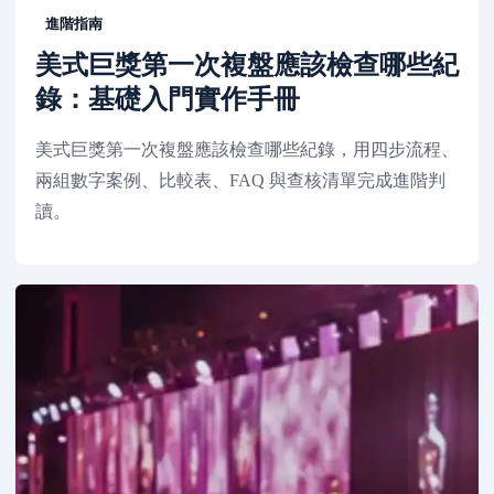
進階指南
美式巨獎第一次複盤應該檢查哪些紀
錄：基礎入門實作手冊
美式巨獎第一次複盤應該檢查哪些紀錄，用四步流程、
兩組數字案例、比較表、FAQ 與查核清單完成進階判
讀。