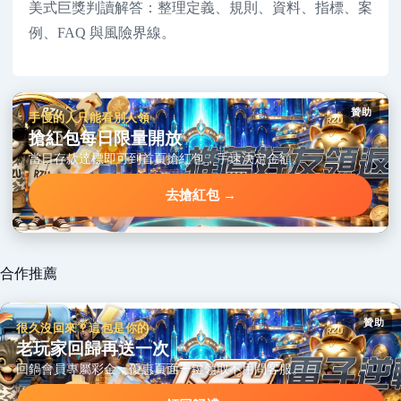
美式巨獎判讀解答：整理定義、規則、資料、指標、案
例、FAQ 與風險界線。
贊助
手慢的人只能看別人領
搶紅包每日限量開放
當日存款達標即可到首頁搶紅包，手速決定金額。
去搶紅包 →
合作推薦
贊助
很久沒回來？這包是你的
老玩家回歸再送一次
回鍋會員專屬彩金，優惠頁面一鍵領取不用問客服。