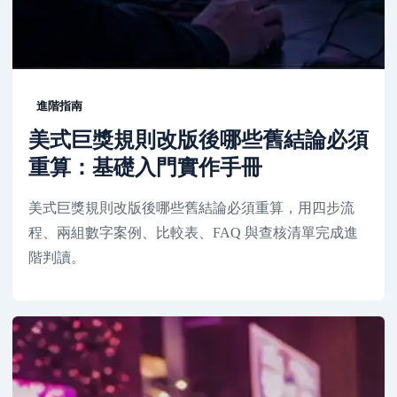
進階指南
美式巨獎規則改版後哪些舊結論必須
重算：基礎入門實作手冊
美式巨獎規則改版後哪些舊結論必須重算，用四步流
程、兩組數字案例、比較表、FAQ 與查核清單完成進
階判讀。