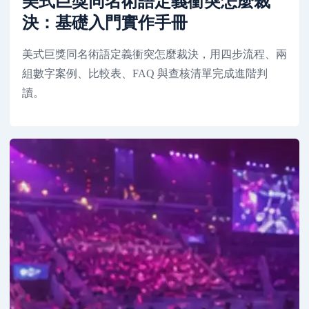
美式巨獎同名術語定義衝突怎麼裁
決：基礎入門實作手冊
美式巨獎同名術語定義衝突怎麼裁決，用四步流程、兩
組數字案例、比較表、FAQ 與查核清單完成進階判
讀。