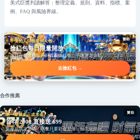
美式巨獎判讀解答：整理定義、規則、資料、指標、案
例、FAQ 與風險界線。
贊助
手慢的人只能看別人領
搶紅包每日限量開放
當日存款達標即可到首頁搶紅包，手速決定金額。
去搶紅包 →
合作推薦
贊助
第一筆就多三成本金
首存 2000 直接送 699
新會員限定加碼，碼量只要彩金五倍，領完就能玩。