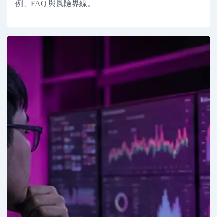
例、FAQ 與風險界線。