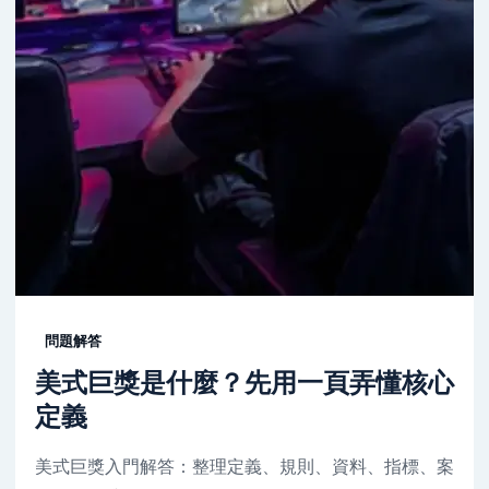
問題解答
美式巨獎是什麼？先用一頁弄懂核心
定義
美式巨獎入門解答：整理定義、規則、資料、指標、案