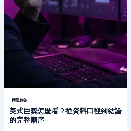
問題解答
美式巨獎怎麼看？從資料口徑到結論
的完整順序