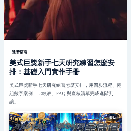
進階指南
美式巨獎新手七天研究練習怎麼安
排：基礎入門實作手冊
美式巨獎新手七天研究練習怎麼安排，用四步流程、兩
組數字案例、比較表、FAQ 與查核清單完成進階判
讀。
贊助
你現在卡在哪一階？
存越多送越多，階梯彩金