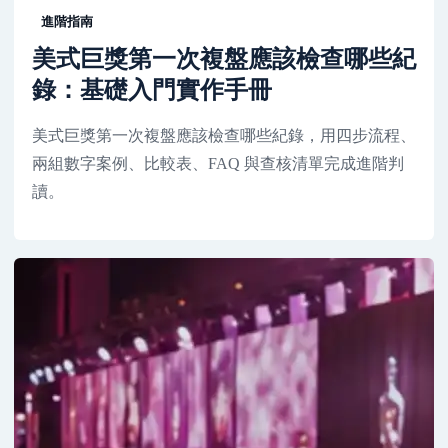
進階指南
美式巨獎第一次複盤應該檢查哪些紀
錄：基礎入門實作手冊
美式巨獎第一次複盤應該檢查哪些紀錄，用四步流程、
兩組數字案例、比較表、FAQ 與查核清單完成進階判
讀。