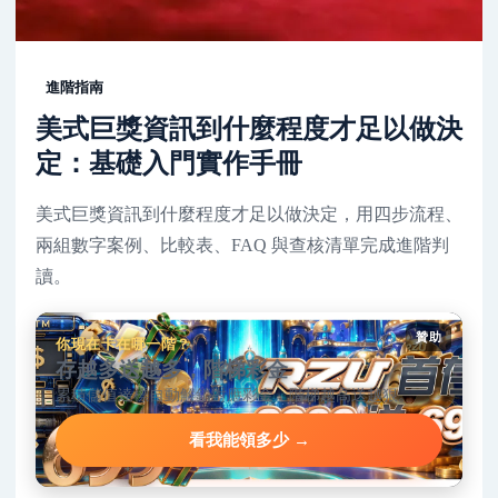
進階指南
美式巨獎資訊到什麼程度才足以做決
定：基礎入門實作手冊
美式巨獎資訊到什麼程度才足以做決定，用四步流程、
兩組數字案例、比較表、FAQ 與查核清單完成進階判
讀。
贊助
你現在卡在哪一階？
存越多送越多，階梯彩金
累積儲值達標自動解鎖對應彩金，階梯越高送越狠。
看我能領多少 →