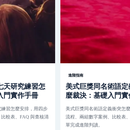
進階指南
七天研究練習怎
美式巨獎同名術語定
入門實作手冊
麼裁決：基礎入門實
究練習怎麼安排，用四步
美式巨獎同名術語定義衝突怎
比較表、FAQ 與查核清
流程、兩組數字案例、比較表、F
單完成進階判讀。