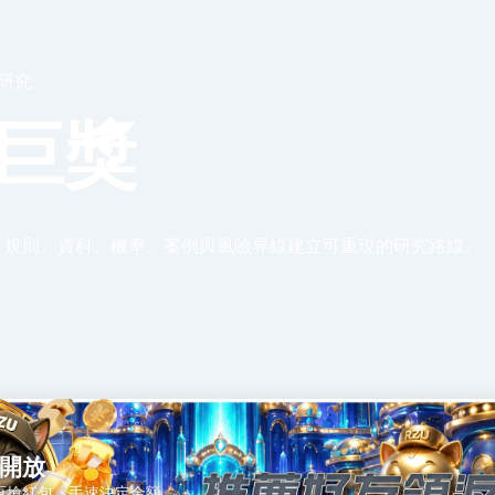
篇研究
巨獎
、規則、資料、機率、案例與風險界線建立可重現的研究路線。
開放
頁搶紅包，手速決定金額。