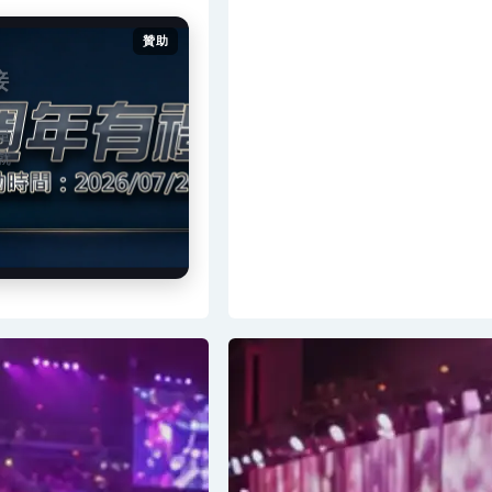
贊助
接
量
就