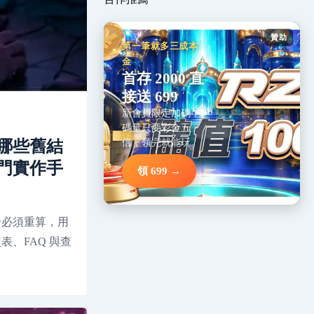
贊助
第一筆就多三成本
金
首存 2000 直
接送 699
新會員限定加碼，
碼量只要彩金五
倍，領完就能玩。
哪些舊結
門實作手
領 699 →
論必須重算，用
、FAQ 與查