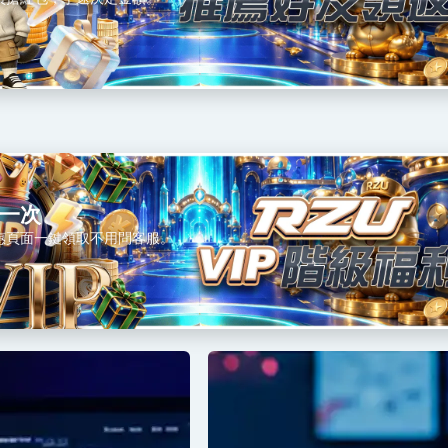
的
一次
惠頁面一鍵領取不用問客服。