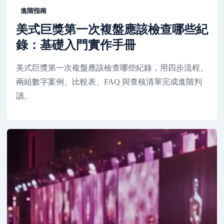
進階指南
美式巨獎第一次複盤應該檢查哪些紀
錄：基礎入門實作手冊
美式巨獎第一次複盤應該檢查哪些紀錄，用四步流程、
兩組數字案例、比較表、FAQ 與查核清單完成進階判
讀。