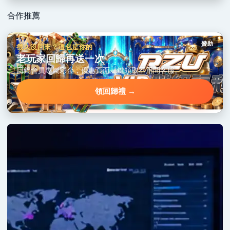
合作推薦
贊助
很久沒回來？這包是你的
老玩家回歸再送一次
回鍋會員專屬彩金，優惠頁面一鍵領取不用問客服。
領回歸禮 →