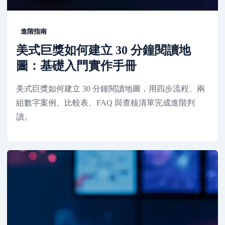
進階指南
美式巨獎如何建立 30 分鐘閱讀地
圖：基礎入門實作手冊
美式巨獎如何建立 30 分鐘閱讀地圖，用四步流程、兩
組數字案例、比較表、FAQ 與查核清單完成進階判
讀。