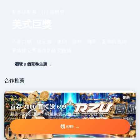
彩票與彩券 · 112 篇研究
美式巨獎
不靠口號，從定義、規則、資料、機率、案例與風險
界線建立可重現的研究路線。
瀏覽 8 個完整主題 →
合作推薦
贊助
第一筆就多三成本金
首存 2000 直接送 699
新會員限定加碼，碼量只要彩金五倍，領完就能玩。
領 699 →