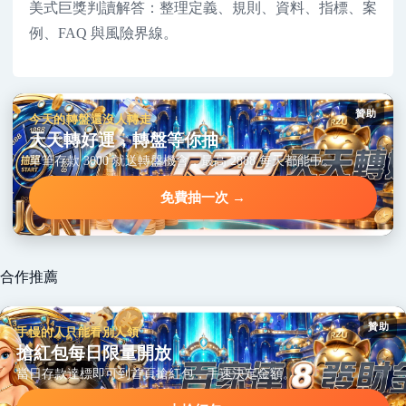
美式巨獎判讀解答：整理定義、規則、資料、指標、案
例、FAQ 與風險界線。
贊助
今天的轉盤還沒人轉走
天天轉好運，轉盤等你抽
單筆存款 3000 就送轉盤機會，最高 2888 每天都能中。
免費抽一次 →
合作推薦
贊助
手慢的人只能看別人領
搶紅包每日限量開放
當日存款達標即可到首頁搶紅包，手速決定金額。