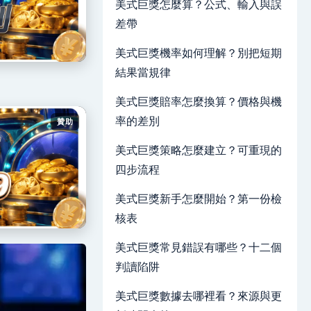
美式巨獎怎麼算？公式、輸入與誤
差帶
美式巨獎機率如何理解？別把短期
結果當規律
美式巨獎賠率怎麼換算？價格與機
率的差別
贊助
美式巨獎策略怎麼建立？可重現的
四步流程
美式巨獎新手怎麼開始？第一份檢
核表
美式巨獎常見錯誤有哪些？十二個
判讀陷阱
美式巨獎數據去哪裡看？來源與更