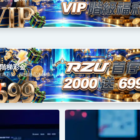
階梯彩金
對應彩金，階梯越高送越狠。