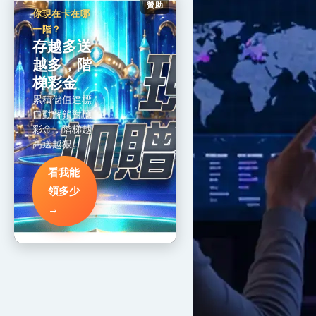
贊助
你現在卡在哪
一階？
存越多送
越多，階
梯彩金
累積儲值達標
自動解鎖對應
彩金，階梯越
高送越狠。
看我能
領多少
→