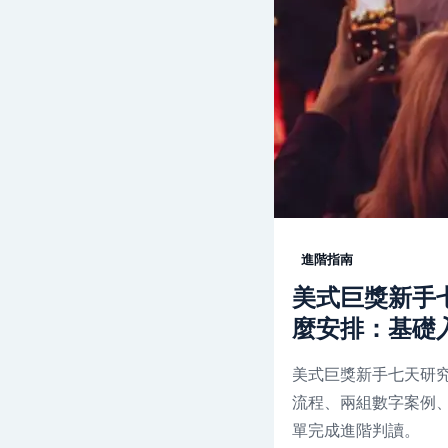
進階指南
美式巨獎新手
麼安排：基礎
美式巨獎新手七天研
流程、兩組數字案例、
單完成進階判讀。