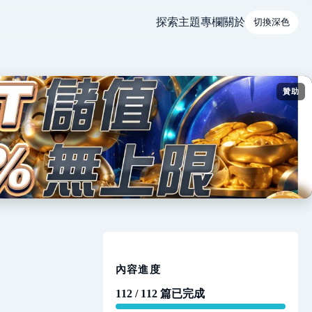
探索
主題
專欄
關於
切換深色
贊助
內容進度
112 / 112 篇已完成