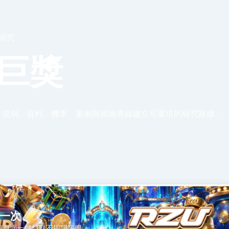
篇研究
巨獎
、規則、資料、機率、案例與風險界線建立可重現的研究路線。
的
一次
惠頁面一鍵領取不用問客服。