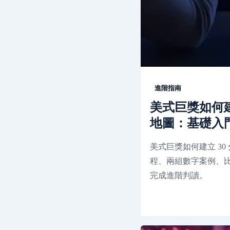
進階指南
美式巨獎如何建
地圖：基礎入
美式巨獎如何建立 3
程、兩組數字案例、比
完成進階判讀。