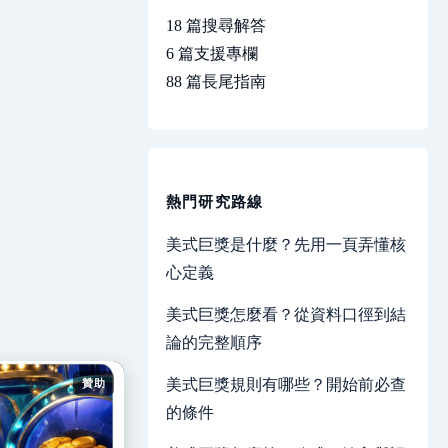
18 篇搜尋解答
6 篇支援專欄
88 篇長尾指南
熱門研究路線
美式巨獎是什麼？先用一頁弄懂核
心定義
美式巨獎怎麼看？從資料口徑到結
論的完整順序
美式巨獎規則有哪些？開始前必查
贊助
的條件