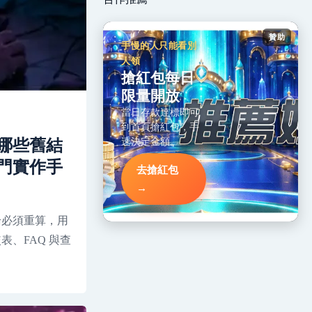
贊助
手慢的人只能看別
人領
搶紅包每日
限量開放
當日存款達標即可
到首頁搶紅包，手
速決定金額。
哪些舊結
門實作手
去搶紅包
→
論必須重算，用
、FAQ 與查