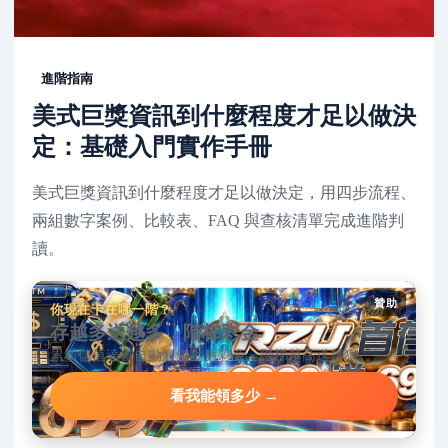
進階指南
美式巨獎資訊到什麼程度才足以做決
定：基礎入門實作手冊
美式巨獎資訊到什麼程度才足以做決定，用四步流程、
兩組數字案例、比較表、FAQ 與查核清單完成進階判
讀。
贊助
你現在卡在哪一階？
存越多送越多，階梯彩金
累積儲值達標自動解鎖對應彩金，階梯越高送越狠。
看我能領多少 →