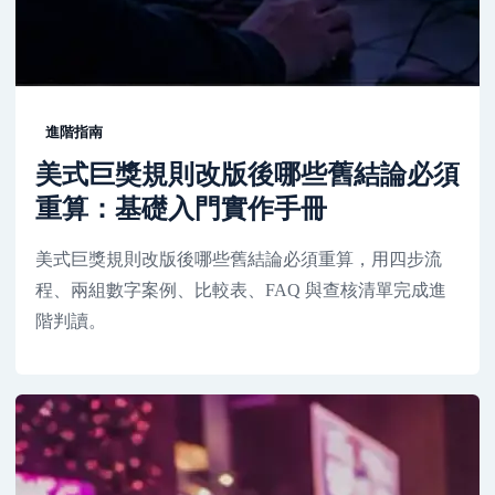
進階指南
美式巨獎規則改版後哪些舊結論必須
重算：基礎入門實作手冊
美式巨獎規則改版後哪些舊結論必須重算，用四步流
程、兩組數字案例、比較表、FAQ 與查核清單完成進
階判讀。