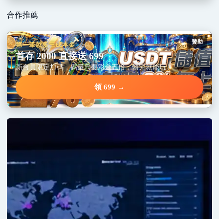
合作推薦
贊助
第一筆就多三成本金
首存 2000 直接送 699
新會員限定加碼，碼量只要彩金五倍，領完就能玩。
領 699 →