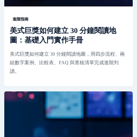
進階指南
美式巨獎如何建立 30 分鐘閱讀地
圖：基礎入門實作手冊
美式巨獎如何建立 30 分鐘閱讀地圖，用四步流程、兩
組數字案例、比較表、FAQ 與查核清單完成進階判
讀。