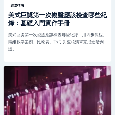
進階指南
美式巨獎第一次複盤應該檢查哪些紀
錄：基礎入門實作手冊
美式巨獎第一次複盤應該檢查哪些紀錄，用四步流程、
兩組數字案例、比較表、FAQ 與查核清單完成進階判
讀。