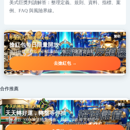
美式巨獎判讀解答：整理定義、規則、資料、指標、案
例、FAQ 與風險界線。
贊助
手慢的人只能看別人領
搶紅包每日限量開放
當日存款達標即可到首頁搶紅包，手速決定金額。
去搶紅包 →
合作推薦
贊助
今天的轉盤還沒人轉走
天天轉好運，轉盤等你抽
單筆存款 3000 就送轉盤機會，最高 2888 每天都能中。