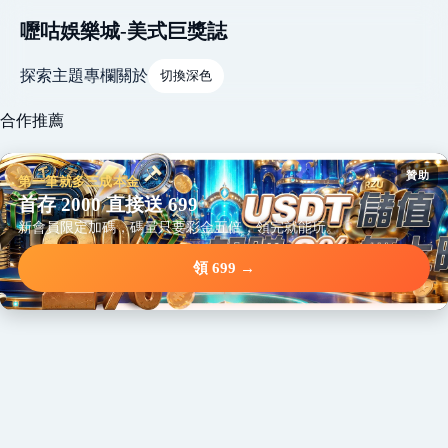
嚦咕娛樂城-美式巨獎誌
探索
主題
專欄
關於
切換深色
合作推薦
贊助
第一筆就多三成本金
首存 2000 直接送 699
新會員限定加碼，碼量只要彩金五倍，領完就能玩。
領 699 →