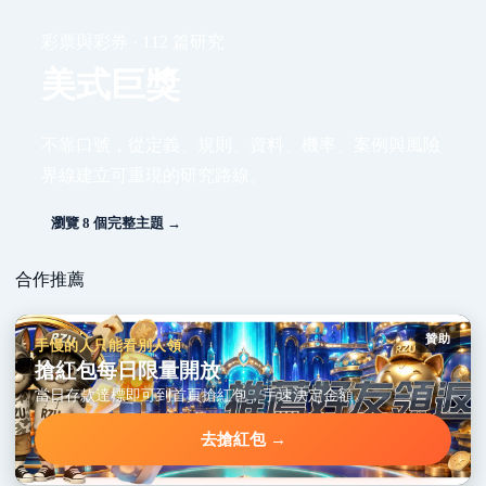
彩票與彩券 · 112 篇研究
美式巨獎
不靠口號，從定義、規則、資料、機率、案例與風險
界線建立可重現的研究路線。
瀏覽 8 個完整主題 →
合作推薦
贊助
手慢的人只能看別人領
搶紅包每日限量開放
當日存款達標即可到首頁搶紅包，手速決定金額。
去搶紅包 →