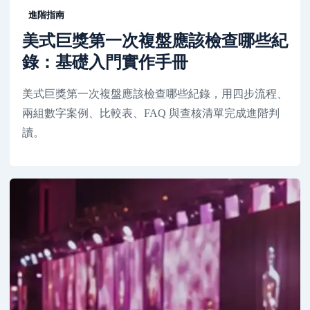
進階指南
美式巨獎第一次複盤應該檢查哪些紀
錄：基礎入門實作手冊
美式巨獎第一次複盤應該檢查哪些紀錄，用四步流程、
兩組數字案例、比較表、FAQ 與查核清單完成進階判
讀。