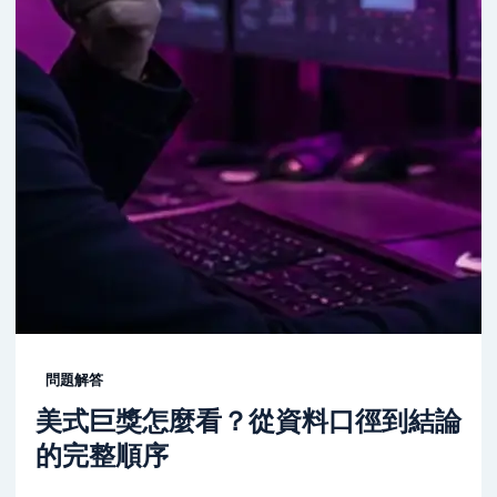
問題解答
美式巨獎怎麼看？從資料口徑到結論
的完整順序