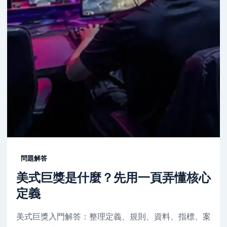
問題解答
美式巨獎是什麼？先用一頁弄懂核心
定義
美式巨獎入門解答：整理定義、規則、資料、指標、案