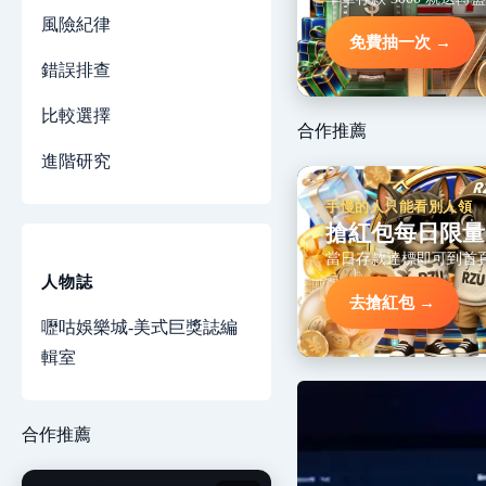
風險紀律
免費抽一次 →
錯誤排查
比較選擇
合作推薦
進階研究
手慢的人只能看別人領
搶紅包每日限量
當日存款達標即可到首
人物誌
去搶紅包 →
嚦咕娛樂城-美式巨獎誌編
輯室
合作推薦