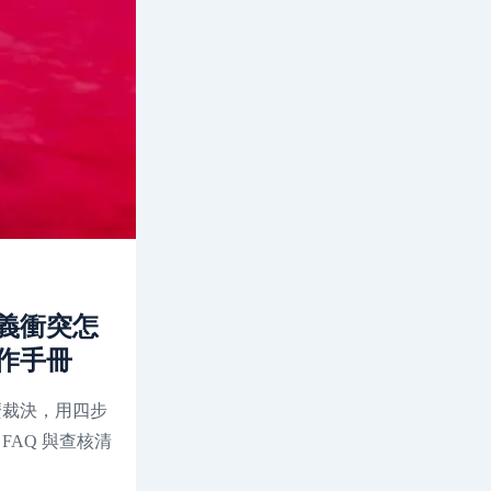
義衝突怎
作手冊
麼裁決，用四步
AQ 與查核清