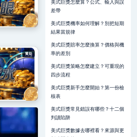
美式巨獎怎麼算？公式、輸入與誤
差帶
美式巨獎機率如何理解？別把短期
結果當規律
美式巨獎賠率怎麼換算？價格與機
率的差別
贊助
美式巨獎策略怎麼建立？可重現的
四步流程
美式巨獎新手怎麼開始？第一份檢
核表
美式巨獎常見錯誤有哪些？十二個
判讀陷阱
美式巨獎數據去哪裡看？來源與更