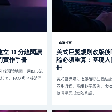
進階指南
立 30 分鐘閱讀
美式巨獎規則改版後
門實作手冊
論必須重算：基礎入
冊
0 分鐘閱讀地圖，用四步流
較表、FAQ 與查核清單
美式巨獎規則改版後哪些舊結
四步流程、兩組數字案例、比較表
核清單完成進階判讀。