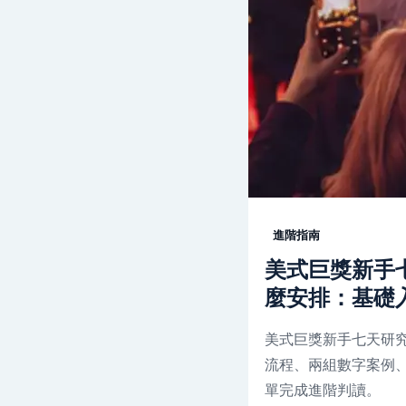
進階指南
美式巨獎新手
麼安排：基礎
美式巨獎新手七天研
流程、兩組數字案例、
單完成進階判讀。