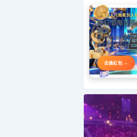
手慢的人只能看別人
搶紅包每日限
開放
當日存款達標即可到
頁搶紅包，手速決定
額。
去搶紅包 →