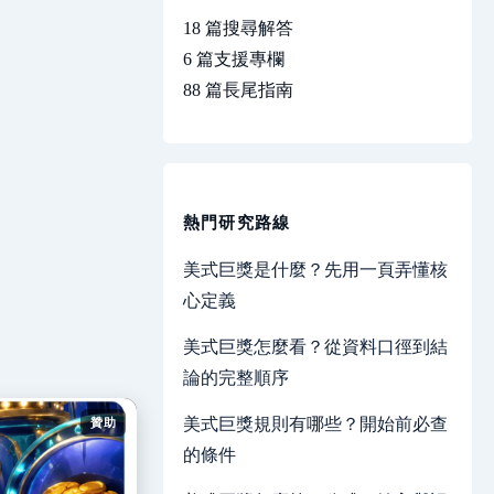
18 篇搜尋解答
6 篇支援專欄
88 篇長尾指南
熱門研究路線
美式巨獎是什麼？先用一頁弄懂核
心定義
美式巨獎怎麼看？從資料口徑到結
論的完整順序
美式巨獎規則有哪些？開始前必查
贊助
的條件