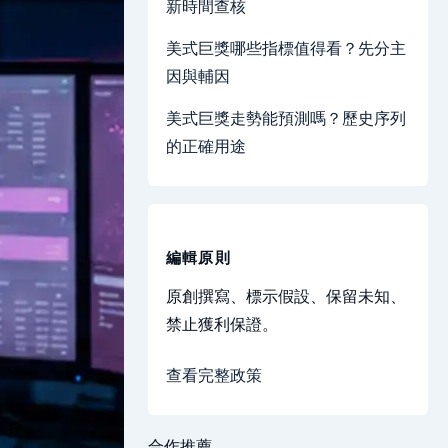
新時間查核
美式巨獎哪些指標值得看？先分主
因與輔因
美式巨獎走勢能預測嗎？歷史序列
的正確用途
編輯原則
原創撰寫、標示假設、保留未知、
禁止獲利保證。
查看完整政策
合作推薦