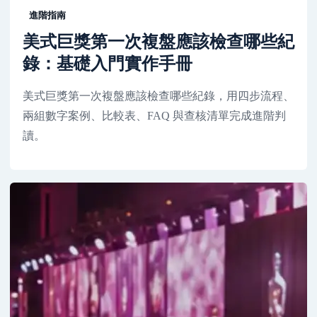
進階指南
美式巨獎第一次複盤應該檢查哪些紀
錄：基礎入門實作手冊
美式巨獎第一次複盤應該檢查哪些紀錄，用四步流程、
兩組數字案例、比較表、FAQ 與查核清單完成進階判
讀。