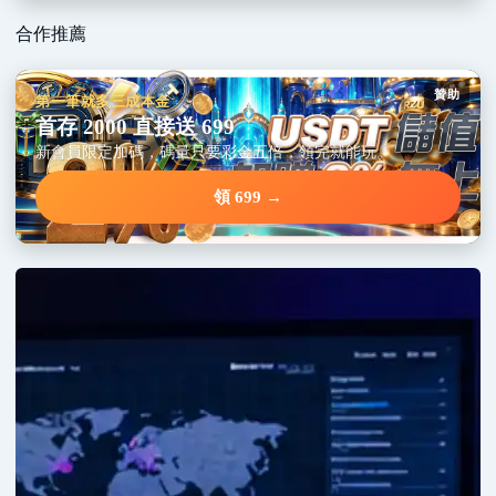
合作推薦
贊助
第一筆就多三成本金
首存 2000 直接送 699
新會員限定加碼，碼量只要彩金五倍，領完就能玩。
領 699 →