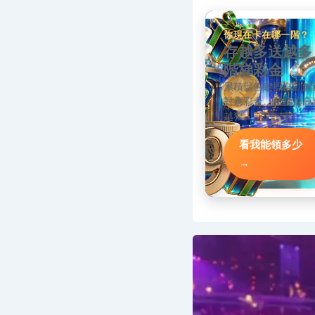
你現在卡在哪一階？
存越多送越多
階梯彩金
累積儲值達標自動解
對應彩金，階梯越高
越狠。
看我能領多少
→