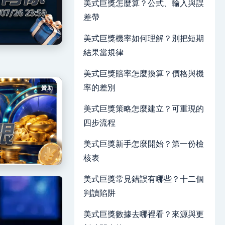
美式巨獎怎麼算？公式、輸入與誤
差帶
美式巨獎機率如何理解？別把短期
結果當規律
美式巨獎賠率怎麼換算？價格與機
率的差別
贊助
美式巨獎策略怎麼建立？可重現的
四步流程
美式巨獎新手怎麼開始？第一份檢
核表
美式巨獎常見錯誤有哪些？十二個
判讀陷阱
美式巨獎數據去哪裡看？來源與更