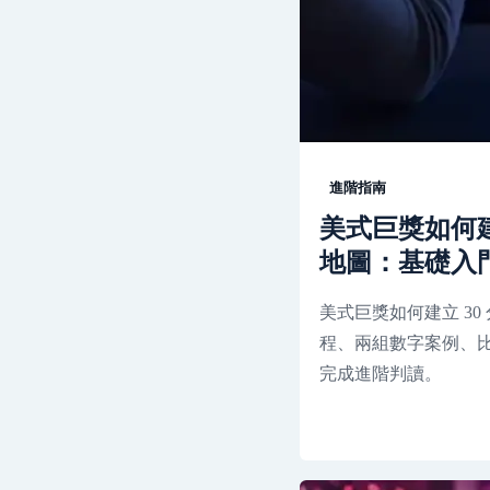
進階指南
美式巨獎如何建
地圖：基礎入
美式巨獎如何建立 3
程、兩組數字案例、比
完成進階判讀。