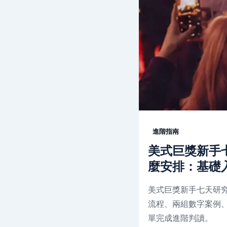
進階指南
美式巨獎新手
麼安排：基礎
美式巨獎新手七天研
流程、兩組數字案例、
單完成進階判讀。