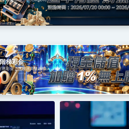
階梯彩金
對應彩金，階梯越高送越狠。