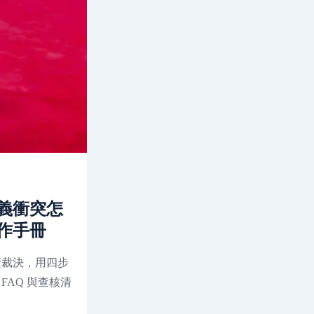
義衝突怎
作手冊
麼裁決，用四步
AQ 與查核清