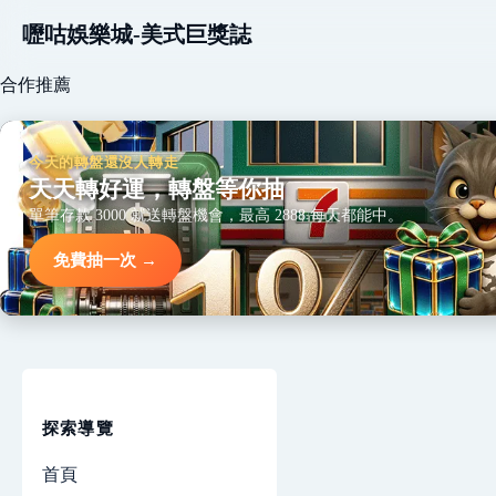
嚦咕娛樂城-美式巨獎誌
合作推薦
今天的轉盤還沒人轉走
天天轉好運，轉盤等你抽
單筆存款 3000 就送轉盤機會，最高 2888 每天都能中。
免費抽一次 →
探索導覽
首頁