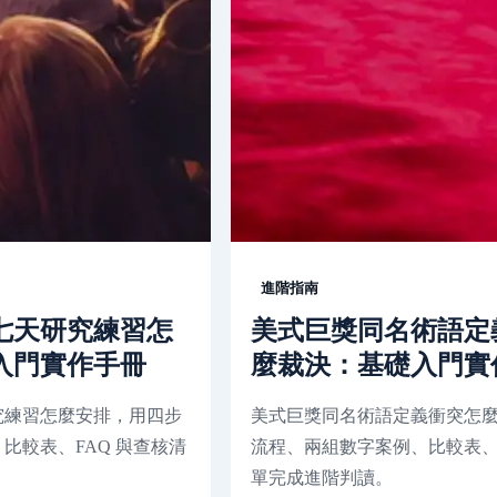
進階指南
七天研究練習怎
美式巨獎同名術語定
入門實作手冊
麼裁決：基礎入門實
究練習怎麼安排，用四步
美式巨獎同名術語定義衝突怎
比較表、FAQ 與查核清
流程、兩組數字案例、比較表、F
單完成進階判讀。