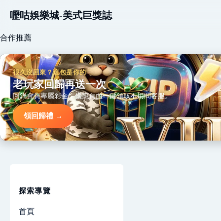
嚦咕娛樂城-美式巨獎誌
合作推薦
很久沒回來？這包是你的
老玩家回歸再送一次
回鍋會員專屬彩金，優惠頁面一鍵領取不用問客服。
領回歸禮 →
探索導覽
首頁