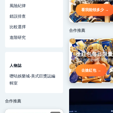
風險紀律
看我能領多少 →
錯誤排查
比較選擇
合作推薦
進階研究
手慢的人只能看別人領
搶紅包每日限量
當日存款達標即可到首
人物誌
去搶紅包 →
嚦咕娛樂城-美式巨獎誌編
輯室
合作推薦