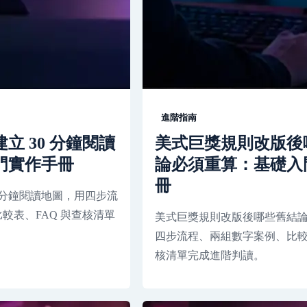
進階指南
立 30 分鐘閱讀
美式巨獎規則改版後
門實作手冊
論必須重算：基礎入
冊
0 分鐘閱讀地圖，用四步流
較表、FAQ 與查核清單
美式巨獎規則改版後哪些舊結
四步流程、兩組數字案例、比較表
核清單完成進階判讀。