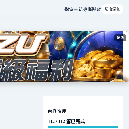
探索
主題
專欄
關於
切換深色
贊助
內容進度
112 / 112 篇已完成