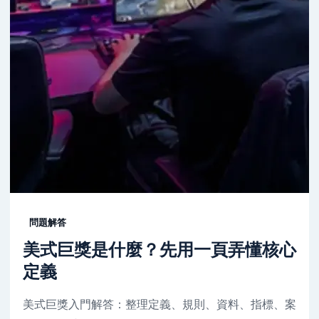
問題解答
美式巨獎是什麼？先用一頁弄懂核心
定義
美式巨獎入門解答：整理定義、規則、資料、指標、案