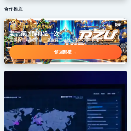
合作推薦
贊助
很久沒回來？這包是你的
老玩家回歸再送一次
回鍋會員專屬彩金，優惠頁面一鍵領取不用問客服。
領回歸禮 →