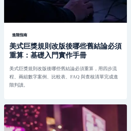
進階指南
美式巨獎規則改版後哪些舊結論必須
重算：基礎入門實作手冊
美式巨獎規則改版後哪些舊結論必須重算，用四步流
程、兩組數字案例、比較表、FAQ 與查核清單完成進
階判讀。