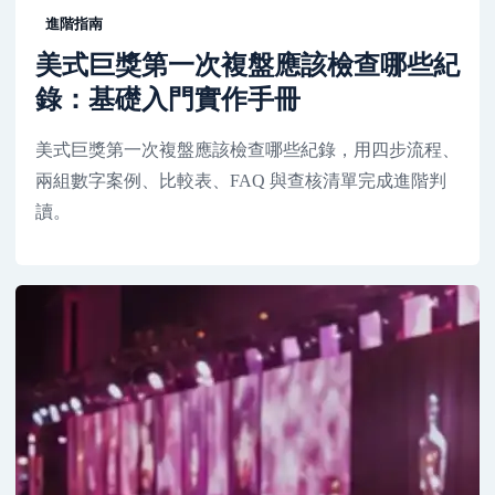
進階指南
美式巨獎第一次複盤應該檢查哪些紀
錄：基礎入門實作手冊
美式巨獎第一次複盤應該檢查哪些紀錄，用四步流程、
兩組數字案例、比較表、FAQ 與查核清單完成進階判
讀。