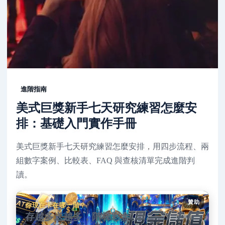
進階指南
美式巨獎新手七天研究練習怎麼安
排：基礎入門實作手冊
美式巨獎新手七天研究練習怎麼安排，用四步流程、兩
組數字案例、比較表、FAQ 與查核清單完成進階判
讀。
贊助
你現在卡在哪一階？
存越多送越多，階梯彩金