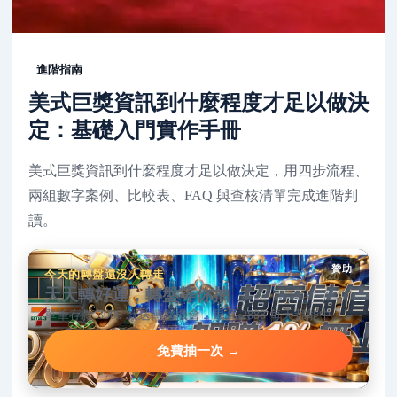
進階指南
美式巨獎資訊到什麼程度才足以做決
定：基礎入門實作手冊
美式巨獎資訊到什麼程度才足以做決定，用四步流程、
兩組數字案例、比較表、FAQ 與查核清單完成進階判
讀。
贊助
今天的轉盤還沒人轉走
天天轉好運，轉盤等你抽
單筆存款 3000 就送轉盤機會，最高 2888 每天都能中。
免費抽一次 →