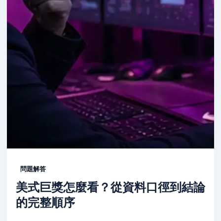
問題解答
美式巨獎怎麼看？從資料口徑到結論
的完整順序