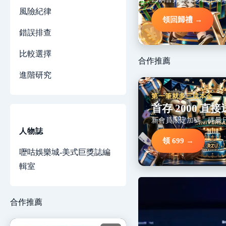
風險紀律
領回歸禮 →
錯誤排查
比較選擇
合作推薦
進階研究
第一筆就多三成本金
首存 2000 直接送
新會員限定加碼，碼量
人物誌
領 699 →
嚦咕娛樂城-美式巨獎誌編
輯室
合作推薦