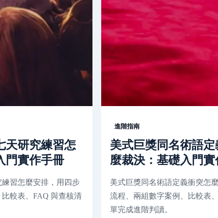
進階指南
七天研究練習怎
美式巨獎同名術語定
入門實作手冊
麼裁決：基礎入門實
究練習怎麼安排，用四步
美式巨獎同名術語定義衝突怎
比較表、FAQ 與查核清
流程、兩組數字案例、比較表、F
單完成進階判讀。