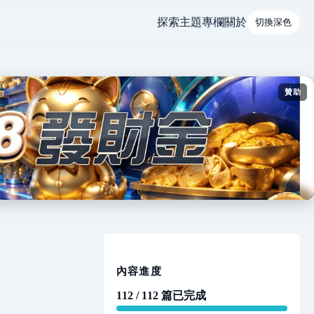
探索
主題
專欄
關於
切換深色
贊助
內容進度
112 / 112 篇已完成