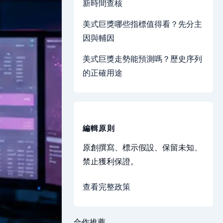
新時間查核
美式巨獎哪些指標值得看？先分主
因與輔因
美式巨獎走勢能預測嗎？歷史序列
的正確用途
編輯原則
原創撰寫、標示假設、保留未知、
禁止獲利保證。
查看完整政策
合作推薦