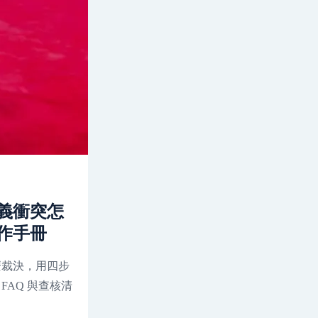
義衝突怎
作手冊
麼裁決，用四步
AQ 與查核清