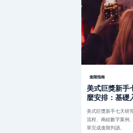
進階指南
美式巨獎新手
麼安排：基礎
美式巨獎新手七天研
流程、兩組數字案例、
單完成進階判讀。