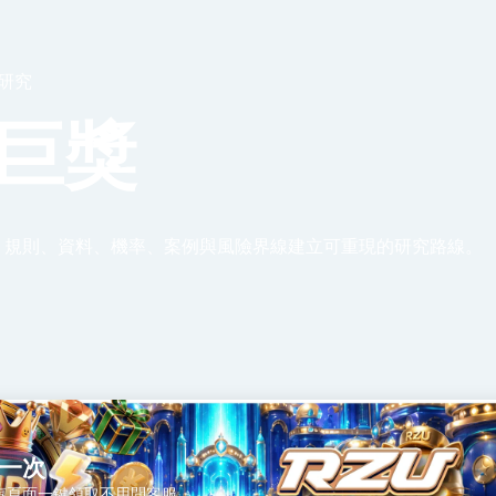
篇研究
巨獎
、規則、資料、機率、案例與風險界線建立可重現的研究路線。
的
一次
惠頁面一鍵領取不用問客服。