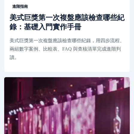
進階指南
美式巨獎第一次複盤應該檢查哪些紀
錄：基礎入門實作手冊
美式巨獎第一次複盤應該檢查哪些紀錄，用四步流程、
兩組數字案例、比較表、FAQ 與查核清單完成進階判
讀。