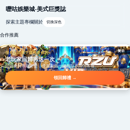
嚦咕娛樂城-美式巨獎誌
探索
主題
專欄
關於
切換深色
合作推薦
贊助
很久沒回來？這包是你的
老玩家回歸再送一次
回鍋會員專屬彩金，優惠頁面一鍵領取不用問客服。
領回歸禮 →