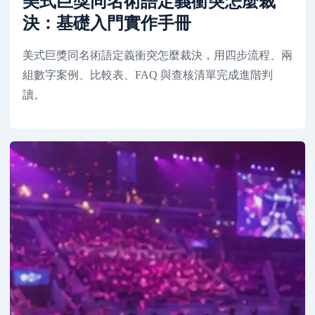
美式巨獎同名術語定義衝突怎麼裁
決：基礎入門實作手冊
美式巨獎同名術語定義衝突怎麼裁決，用四步流程、兩
組數字案例、比較表、FAQ 與查核清單完成進階判
讀。