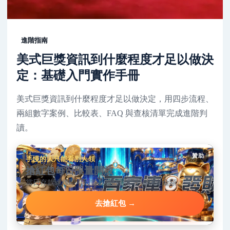
進階指南
美式巨獎資訊到什麼程度才足以做決
定：基礎入門實作手冊
美式巨獎資訊到什麼程度才足以做決定，用四步流程、
兩組數字案例、比較表、FAQ 與查核清單完成進階判
讀。
贊助
手慢的人只能看別人領
搶紅包每日限量開放
當日存款達標即可到首頁搶紅包，手速決定金額。
去搶紅包 →