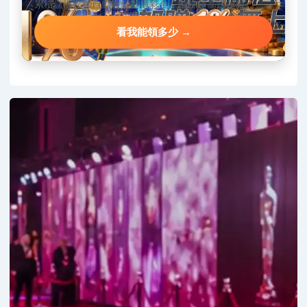
累積儲值達標自動解鎖對應彩金，階梯越高送越狠。
看我能領多少 →