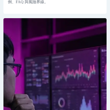
例、FAQ 與風險界線。