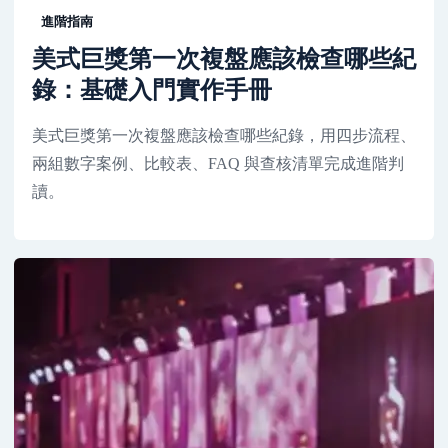
進階指南
美式巨獎第一次複盤應該檢查哪些紀
錄：基礎入門實作手冊
美式巨獎第一次複盤應該檢查哪些紀錄，用四步流程、
兩組數字案例、比較表、FAQ 與查核清單完成進階判
讀。