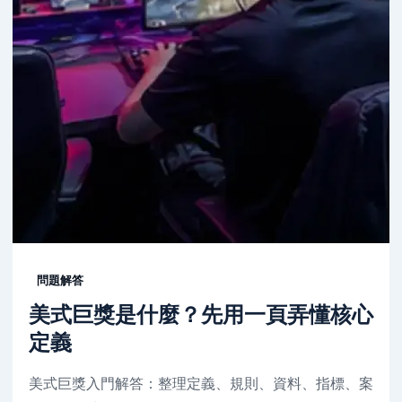
問題解答
美式巨獎是什麼？先用一頁弄懂核心
定義
美式巨獎入門解答：整理定義、規則、資料、指標、案