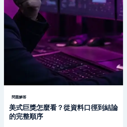
問題解答
美式巨獎怎麼看？從資料口徑到結論
的完整順序