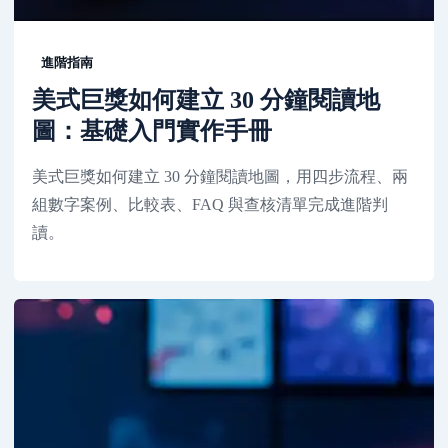
進階指南
美式巨獎如何建立 30 分鐘閱讀地
圖：基礎入門實作手冊
美式巨獎如何建立 30 分鐘閱讀地圖，用四步流程、兩
組數字案例、比較表、FAQ 與查核清單完成進階判
讀。