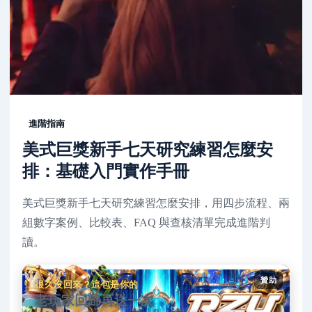
進階指南
美式巨獎新手七天研究練習怎麼安
排：基礎入門實作手冊
美式巨獎新手七天研究練習怎麼安排，用四步流程、兩
組數字案例、比較表、FAQ 與查核清單完成進階判
讀。
贊助
很久沒回來？這包是你的
老玩家回歸再送一次