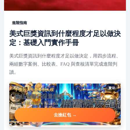
進階指南
美式巨獎資訊到什麼程度才足以做決
定：基礎入門實作手冊
美式巨獎資訊到什麼程度才足以做決定，用四步流程、
兩組數字案例、比較表、FAQ 與查核清單完成進階判
讀。
贊助
手慢的人只能看別人領
搶紅包每日限量開放
當日存款達標即可到首頁搶紅包，手速決定金額。
去搶紅包 →