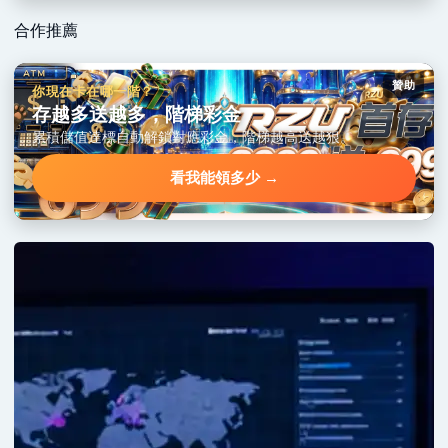
合作推薦
贊助
你現在卡在哪一階？
存越多送越多，階梯彩金
累積儲值達標自動解鎖對應彩金，階梯越高送越狠。
看我能領多少 →