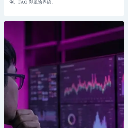
例、FAQ 與風險界線。