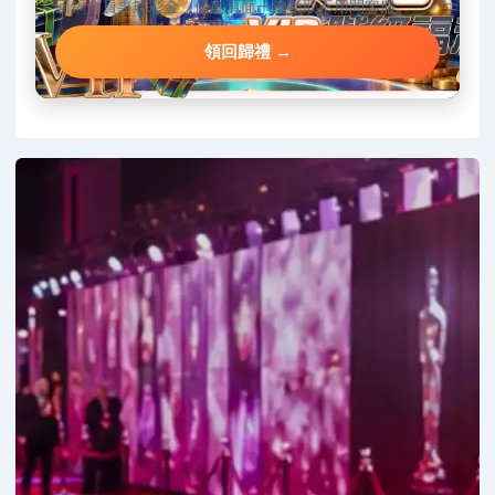
回鍋會員專屬彩金，優惠頁面一鍵領取不用問客服。
領回歸禮 →