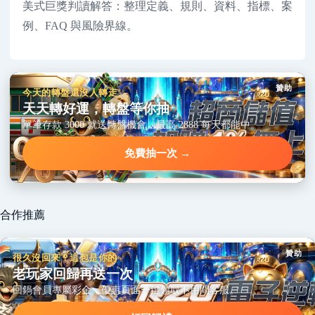
美式巨獎判讀解答：整理定義、規則、資料、指標、案
例、FAQ 與風險界線。
贊助
今天的轉盤還沒人轉走
天天轉好運，轉盤等你抽
單筆存款 3000 就送轉盤機會，最高 2888 每天都能中。
免費抽一次 →
合作推薦
贊助
很久沒回來？這包是你的
老玩家回歸再送一次
回鍋會員專屬彩金，優惠頁面一鍵領取不用問客服。