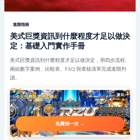
進階指南
美式巨獎資訊到什麼程度才足以做決
定：基礎入門實作手冊
美式巨獎資訊到什麼程度才足以做決定，用四步流程、
兩組數字案例、比較表、FAQ 與查核清單完成進階判
讀。
贊助
今天的轉盤還沒人轉走
天天轉好運，轉盤等你抽
單筆存款 3000 就送轉盤機會，最高 2888 每天都能中。
免費抽一次 →