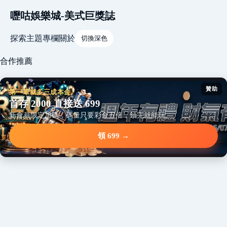
嚦咕娛樂城-美式巨獎誌
探索
主題
專欄
關於
切換深色
合作推薦
贊助
第一筆就多三成本金
首存 2000 直接送 699
新會員限定加碼，碼量只要彩金五倍，領完就能玩。
領 699 →