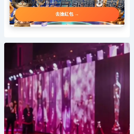
當日存款達標即可到首頁搶紅包，手速決定金額。
去搶紅包 →