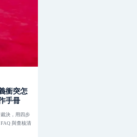
義衝突怎
作手冊
麼裁決，用四步
AQ 與查核清