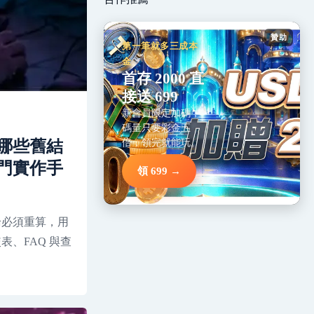
贊助
第一筆就多三成本
金
首存 2000 直
接送 699
新會員限定加碼，
碼量只要彩金五
倍，領完就能玩。
哪些舊結
門實作手
領 699 →
論必須重算，用
、FAQ 與查