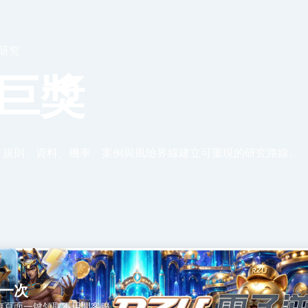
篇研究
巨獎
、規則、資料、機率、案例與風險界線建立可重現的研究路線。
的
一次
惠頁面一鍵領取不用問客服。