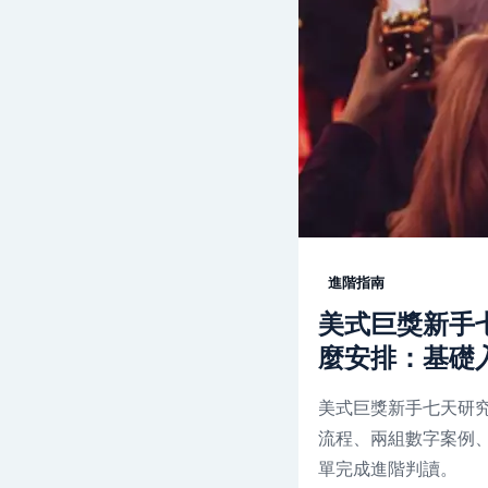
進階指南
美式巨獎新手
麼安排：基礎
美式巨獎新手七天研
流程、兩組數字案例、
單完成進階判讀。