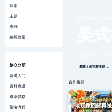
探索
主題
彩票與彩券 · 112 
專欄
美式
編輯政策
不靠口號，從定義
核心分類
瀏覽 8 個完整主題 →
基礎入門
合作推薦
資料查證
機率價格
很久沒回來？這包是你
老玩家回歸再送
策略流程
回鍋會員專屬彩金，優