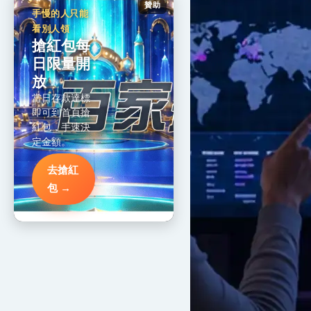
贊助
手慢的人只能
看別人領
搶紅包每
日限量開
放
當日存款達標
即可到首頁搶
紅包，手速決
定金額。
去搶紅
包 →