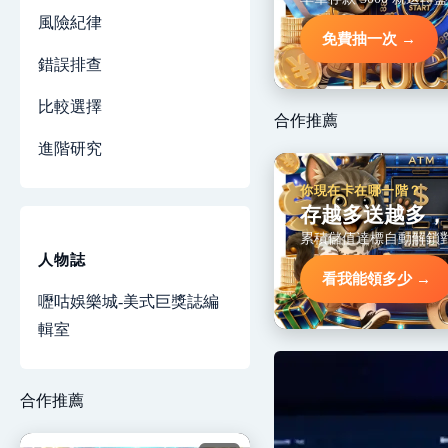
風險紀律
免費抽一次 →
錯誤排查
比較選擇
合作推薦
進階研究
你現在卡在哪一階？
存越多送越多，
累積儲值達標自動解鎖
人物誌
看我能領多少 →
嚦咕娛樂城-美式巨獎誌編
輯室
合作推薦