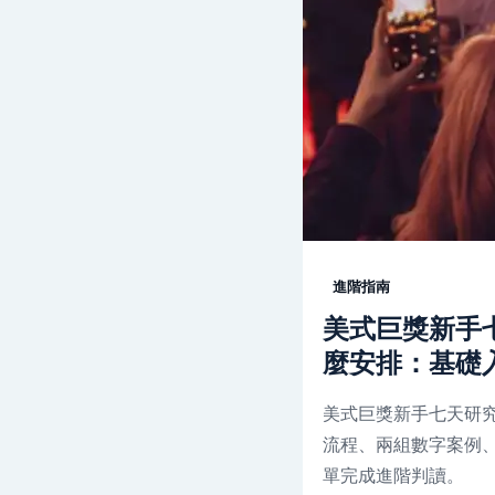
進階指南
美式巨獎新手
麼安排：基礎
美式巨獎新手七天研
流程、兩組數字案例、
單完成進階判讀。