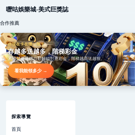
嚦咕娛樂城-美式巨獎誌
合作推薦
你現在卡在哪一階？
存越多送越多，階梯彩金
累積儲值達標自動解鎖對應彩金，階梯越高送越狠。
看我能領多少 →
探索導覽
首頁