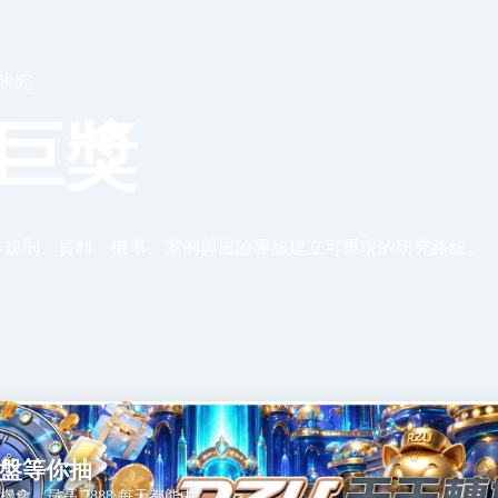
篇研究
巨獎
、規則、資料、機率、案例與風險界線建立可重現的研究路線。
盤等你抽
盤機會，最高 2888 每天都能中。