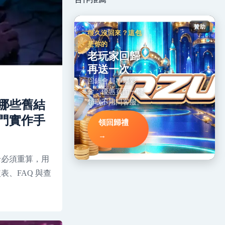
贊助
很久沒回來？這包
是你的
老玩家回歸
再送一次
回鍋會員專屬彩
金，優惠頁面一鍵
領取不用問客服。
哪些舊結
門實作手
領回歸禮
→
論必須重算，用
、FAQ 與查