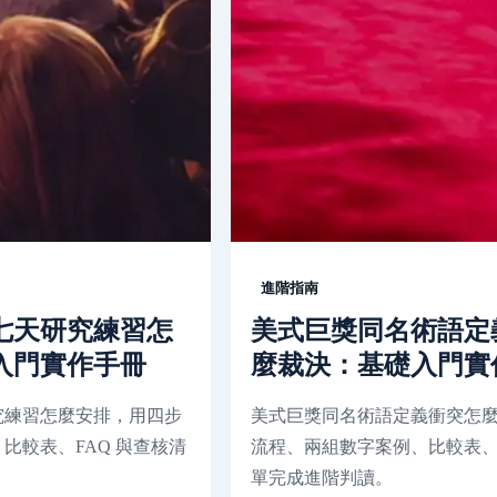
進階指南
七天研究練習怎
美式巨獎同名術語定
入門實作手冊
麼裁決：基礎入門實
究練習怎麼安排，用四步
美式巨獎同名術語定義衝突怎
比較表、FAQ 與查核清
流程、兩組數字案例、比較表、F
單完成進階判讀。