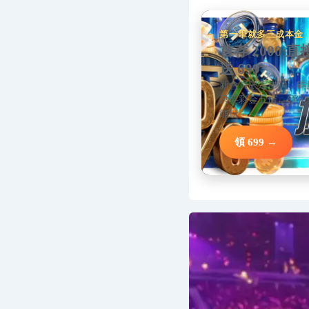
第一筆就多三成本金
首存 2000 直
送 699
新會員限定加碼，碼
只要彩金五倍，領完
能玩。
領 699 →