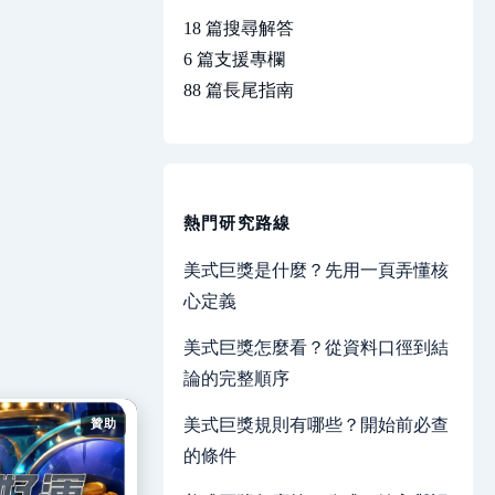
18 篇搜尋解答
6 篇支援專欄
88 篇長尾指南
熱門研究路線
美式巨獎是什麼？先用一頁弄懂核
心定義
美式巨獎怎麼看？從資料口徑到結
論的完整順序
美式巨獎規則有哪些？開始前必查
贊助
的條件