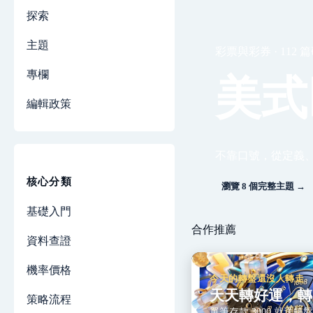
探索
主題
彩票與彩券 · 112 
專欄
美式
編輯政策
不靠口號，從定義
核心分類
瀏覽 8 個完整主題 →
基礎入門
合作推薦
資料查證
機率價格
今天的轉盤還沒人轉走
天天轉好運，轉
策略流程
單筆存款 3000 就送轉