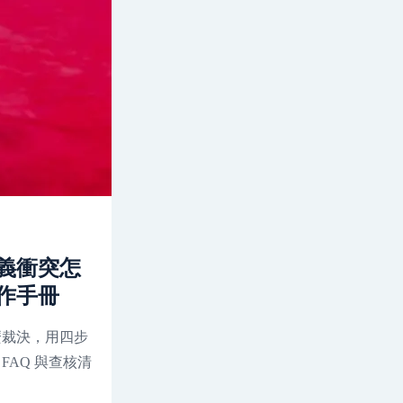
義衝突怎
作手冊
麼裁決，用四步
AQ 與查核清