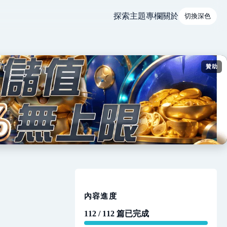
探索
主題
專欄
關於
切換深色
贊助
內容進度
112 / 112 篇已完成