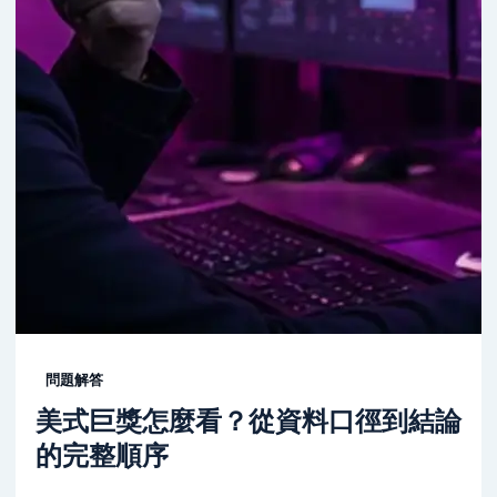
問題解答
美式巨獎怎麼看？從資料口徑到結論
的完整順序