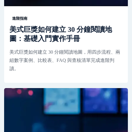
進階指南
美式巨獎如何建立 30 分鐘閱讀地
圖：基礎入門實作手冊
美式巨獎如何建立 30 分鐘閱讀地圖，用四步流程、兩
組數字案例、比較表、FAQ 與查核清單完成進階判
讀。