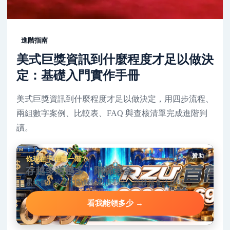
進階指南
美式巨獎資訊到什麼程度才足以做決
定：基礎入門實作手冊
美式巨獎資訊到什麼程度才足以做決定，用四步流程、
兩組數字案例、比較表、FAQ 與查核清單完成進階判
讀。
贊助
你現在卡在哪一階？
存越多送越多，階梯彩金
累積儲值達標自動解鎖對應彩金，階梯越高送越狠。
看我能領多少 →