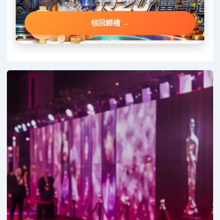
回鍋會員專屬彩金，優惠頁面一鍵領取不用問客服。
領回歸禮 →