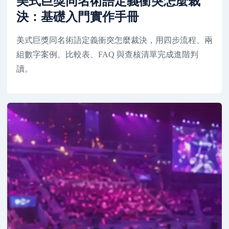
美式巨獎同名術語定義衝突怎麼裁
決：基礎入門實作手冊
美式巨獎同名術語定義衝突怎麼裁決，用四步流程、兩
組數字案例、比較表、FAQ 與查核清單完成進階判
讀。