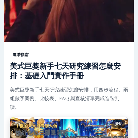
進階指南
美式巨獎新手七天研究練習怎麼安
排：基礎入門實作手冊
美式巨獎新手七天研究練習怎麼安排，用四步流程、兩
組數字案例、比較表、FAQ 與查核清單完成進階判
讀。
贊助
手慢的人只能看別人領
搶紅包每日限量開放