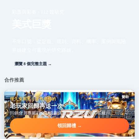
彩票與彩券 · 112 篇研究
美式巨獎
不靠口號，從定義、規則、資料、機率、案例與風險
界線建立可重現的研究路線。
瀏覽 8 個完整主題 →
合作推薦
贊助
很久沒回來？這包是你的
老玩家回歸再送一次
回鍋會員專屬彩金，優惠頁面一鍵領取不用問客服。
領回歸禮 →