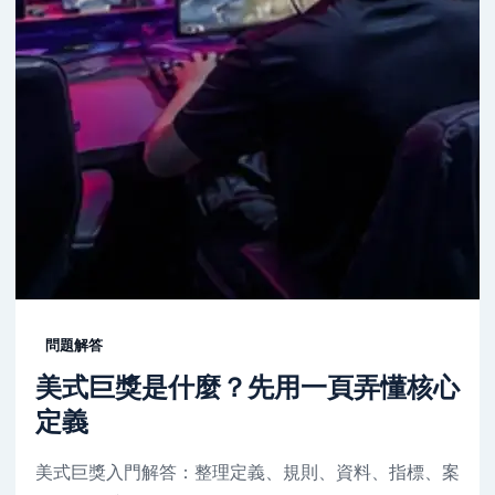
問題解答
美式巨獎是什麼？先用一頁弄懂核心
定義
美式巨獎入門解答：整理定義、規則、資料、指標、案