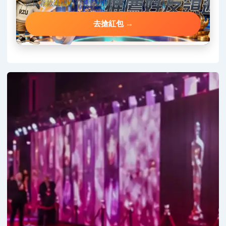
當日存款達標即可到首頁搶紅包，手速決定金額。
去搶紅包 →