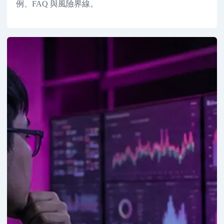
例、FAQ 與風險界線。