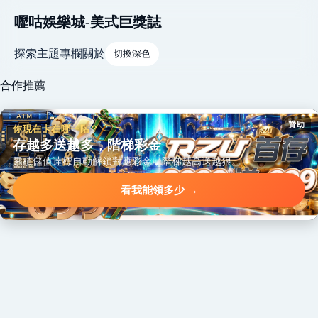
嚦咕娛樂城-美式巨獎誌
探索
主題
專欄
關於
切換深色
合作推薦
贊助
你現在卡在哪一階？
存越多送越多，階梯彩金
累積儲值達標自動解鎖對應彩金，階梯越高送越狠。
看我能領多少 →