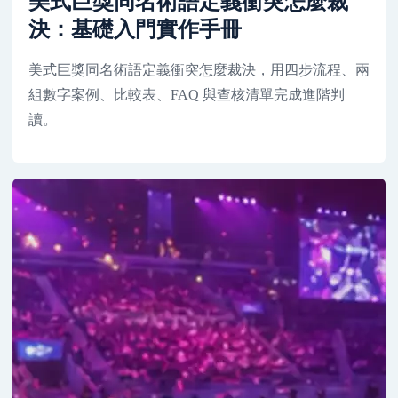
美式巨獎同名術語定義衝突怎麼裁
決：基礎入門實作手冊
美式巨獎同名術語定義衝突怎麼裁決，用四步流程、兩
組數字案例、比較表、FAQ 與查核清單完成進階判
讀。