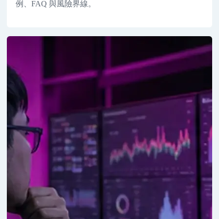
例、FAQ 與風險界線。