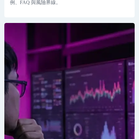
例、FAQ 與風險界線。