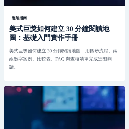
進階指南
美式巨獎如何建立 30 分鐘閱讀地
圖：基礎入門實作手冊
美式巨獎如何建立 30 分鐘閱讀地圖，用四步流程、兩
組數字案例、比較表、FAQ 與查核清單完成進階判
讀。