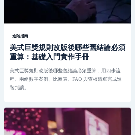
進階指南
美式巨獎規則改版後哪些舊結論必須
重算：基礎入門實作手冊
美式巨獎規則改版後哪些舊結論必須重算，用四步流
程、兩組數字案例、比較表、FAQ 與查核清單完成進
階判讀。