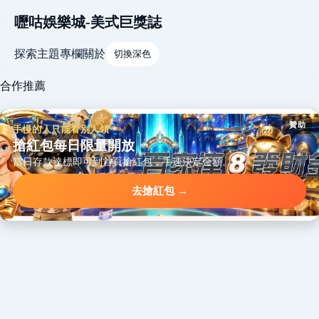
嚦咕娛樂城-美式巨獎誌
探索
主題
專欄
關於
切換深色
合作推薦
贊助
手慢的人只能看別人領
搶紅包每日限量開放
當日存款達標即可到首頁搶紅包，手速決定金額。
去搶紅包 →