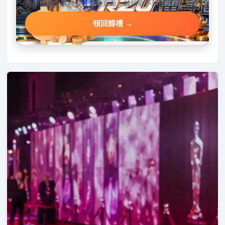
回鍋會員專屬彩金，優惠頁面一鍵領取不用問客服。
領回歸禮 →