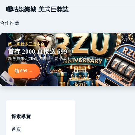
嚦咕娛樂城-美式巨獎誌
合作推薦
第一筆就多三成本金
首存 2000 直接送 699
新會員限定加碼，碼量只要彩金五倍，領完就能玩。
領 699 →
探索導覽
首頁