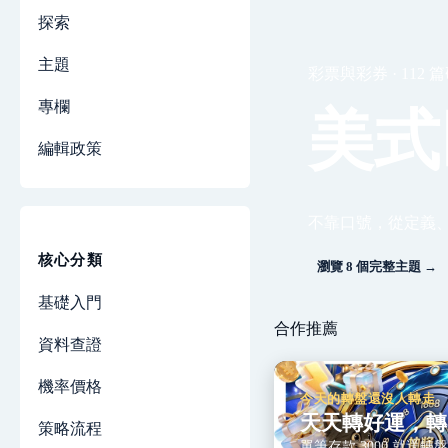
探索
主題
彩票與彩券 · 112 
專欄
美式
編輯政策
不靠口號，從定義
核心分類
瀏覽 8 個完整主題 →
基礎入門
合作推薦
資料查證
機率價格
今天的轉盤還沒人轉走
天天轉好運，轉
策略流程
單筆存款 3000 就送轉