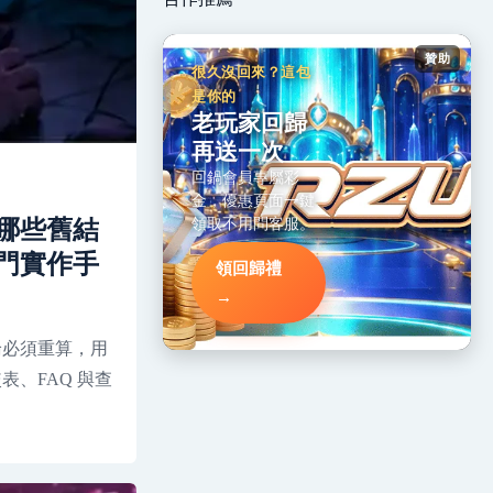
贊助
很久沒回來？這包
是你的
老玩家回歸
再送一次
回鍋會員專屬彩
金，優惠頁面一鍵
領取不用問客服。
哪些舊結
門實作手
領回歸禮
→
論必須重算，用
、FAQ 與查