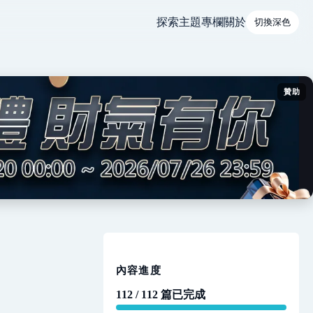
探索
主題
專欄
關於
切換深色
贊助
內容進度
112 / 112 篇已完成