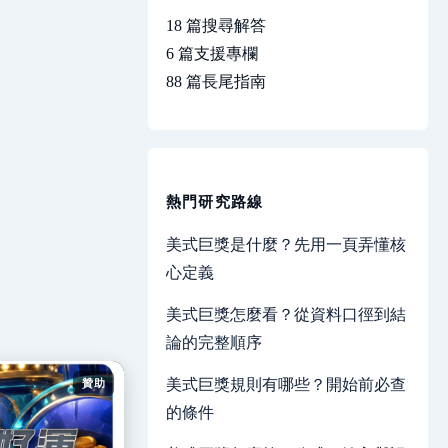
18 篇搜尋解答
6 篇支援專欄
88 篇長尾指南
熱門研究路線
美式巨獎是什麼？先用一頁弄懂核
心定義
美式巨獎怎麼看？從資料口徑到結
論的完整順序
美式巨獎規則有哪些？開始前必查
贊助
的條件