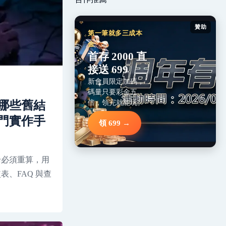
贊助
第一筆就多三成本
金
首存 2000 直
接送 699
新會員限定加碼，
碼量只要彩金五
倍，領完就能玩。
哪些舊結
門實作手
領 699 →
論必須重算，用
、FAQ 與查