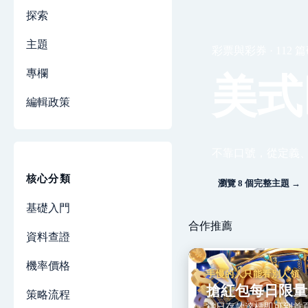
探索
主題
彩票與彩券 · 112 
專欄
美式
編輯政策
不靠口號，從定義
核心分類
瀏覽 8 個完整主題 →
基礎入門
合作推薦
資料查證
機率價格
手慢的人只能看別人領
搶紅包每日限量
策略流程
當日存款達標即可到首