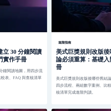
進階指南
立 30 分鐘閱讀
美式巨獎規則改版後
門實作手冊
論必須重算：基礎入
冊
0 分鐘閱讀地圖，用四步流
較表、FAQ 與查核清單
美式巨獎規則改版後哪些舊結
四步流程、兩組數字案例、比較表
核清單完成進階判讀。