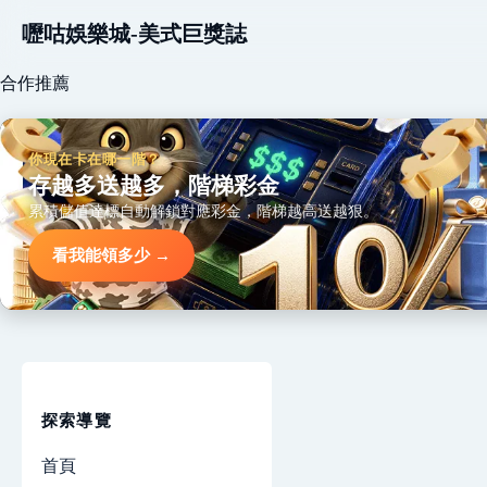
嚦咕娛樂城-美式巨獎誌
合作推薦
你現在卡在哪一階？
存越多送越多，階梯彩金
累積儲值達標自動解鎖對應彩金，階梯越高送越狠。
看我能領多少 →
探索導覽
首頁