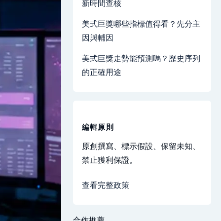
新時間查核
美式巨獎哪些指標值得看？先分主
因與輔因
美式巨獎走勢能預測嗎？歷史序列
的正確用途
編輯原則
原創撰寫、標示假設、保留未知、
禁止獲利保證。
查看完整政策
合作推薦