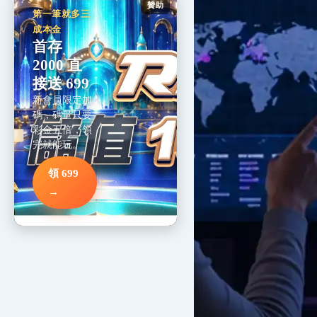
贊助
第一筆就多三
成本金
首存
2000 直
接送 699
新會員限定加
碼，碼量只要
彩金五倍，領
完就能玩。
領 699
→