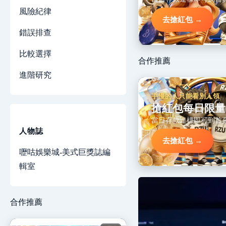
風險紀律
去搶紅包 →
錯誤排查
比較選擇
合作推薦
進階研究
手慢的人只能看別人領
搶紅包每日限量
當日存款達標即可到首
人物誌
去搶紅包 →
嚦咕娛樂城-美式巨獎誌編
輯室
合作推薦