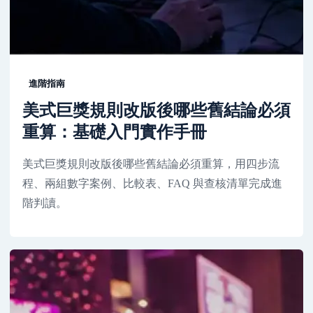
進階指南
美式巨獎規則改版後哪些舊結論必須
重算：基礎入門實作手冊
美式巨獎規則改版後哪些舊結論必須重算，用四步流
程、兩組數字案例、比較表、FAQ 與查核清單完成進
階判讀。