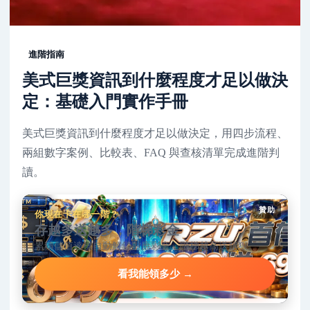
進階指南
美式巨獎資訊到什麼程度才足以做決
定：基礎入門實作手冊
美式巨獎資訊到什麼程度才足以做決定，用四步流程、
兩組數字案例、比較表、FAQ 與查核清單完成進階判
讀。
贊助
你現在卡在哪一階？
存越多送越多，階梯彩金
累積儲值達標自動解鎖對應彩金，階梯越高送越狠。
看我能領多少 →