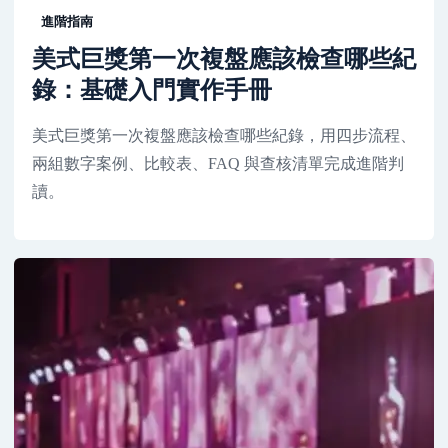
進階指南
美式巨獎第一次複盤應該檢查哪些紀
錄：基礎入門實作手冊
美式巨獎第一次複盤應該檢查哪些紀錄，用四步流程、
兩組數字案例、比較表、FAQ 與查核清單完成進階判
讀。