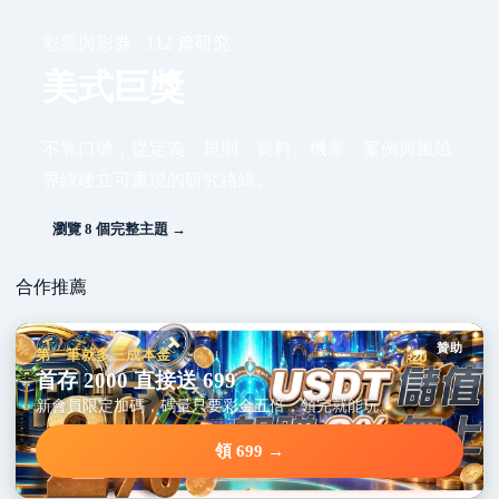
彩票與彩券 · 112 篇研究
美式巨獎
不靠口號，從定義、規則、資料、機率、案例與風險
界線建立可重現的研究路線。
瀏覽 8 個完整主題 →
合作推薦
贊助
第一筆就多三成本金
首存 2000 直接送 699
新會員限定加碼，碼量只要彩金五倍，領完就能玩。
領 699 →