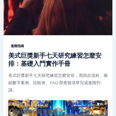
進階指南
美式巨獎新手七天研究練習怎麼安
排：基礎入門實作手冊
美式巨獎新手七天研究練習怎麼安排，用四步流程、兩
組數字案例、比較表、FAQ 與查核清單完成進階判
讀。
贊助
手慢的人只能看別人領
搶紅包每日限量開放