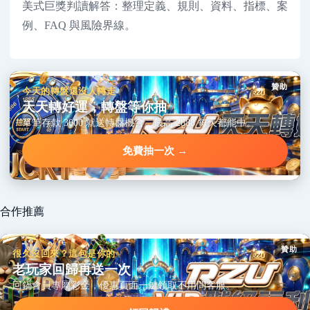
美式巨獎判讀解答：整理定義、規則、資料、指標、案
例、FAQ 與風險界線。
贊助
今天的轉盤還沒人轉走
天天轉好運，轉盤等你抽
單筆存款 3000 就送轉盤機會，最高 2888 每天都能中。
免費抽一次 →
合作推薦
贊助
很久沒回來？這包是你的
老玩家回歸再送一次
回鍋會員專屬彩金，優惠頁面一鍵領取不用問客服。