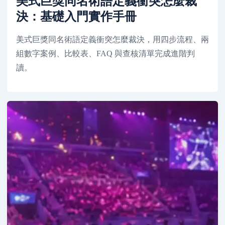
美式巨獎同名術語定義衝突怎麼裁
決：基礎入門實作手冊
美式巨獎同名術語定義衝突怎麼裁決，用四步流程、兩
組數字案例、比較表、FAQ 與查核清單完成進階判
讀。