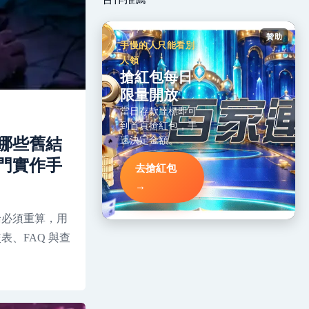
贊助
手慢的人只能看別
人領
搶紅包每日
限量開放
當日存款達標即可
到首頁搶紅包，手
速決定金額。
哪些舊結
門實作手
去搶紅包
→
論必須重算，用
、FAQ 與查