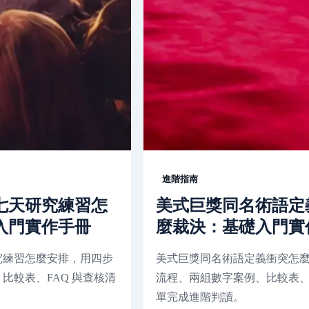
進階指南
七天研究練習怎
美式巨獎同名術語定
入門實作手冊
麼裁決：基礎入門實
究練習怎麼安排，用四步
美式巨獎同名術語定義衝突怎
比較表、FAQ 與查核清
流程、兩組數字案例、比較表、F
單完成進階判讀。