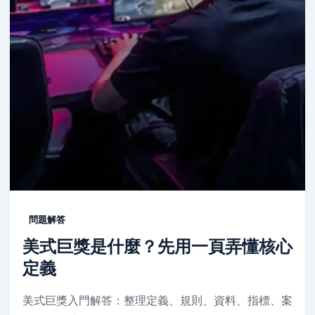
問題解答
美式巨獎是什麼？先用一頁弄懂核心
定義
美式巨獎入門解答：整理定義、規則、資料、指標、案