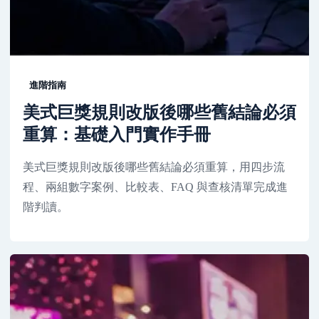
進階指南
美式巨獎規則改版後哪些舊結論必須
重算：基礎入門實作手冊
美式巨獎規則改版後哪些舊結論必須重算，用四步流
程、兩組數字案例、比較表、FAQ 與查核清單完成進
階判讀。