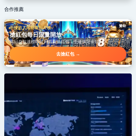
合作推薦
贊助
手慢的人只能看別人領
搶紅包每日限量開放
當日存款達標即可到首頁搶紅包，手速決定金額。
去搶紅包 →