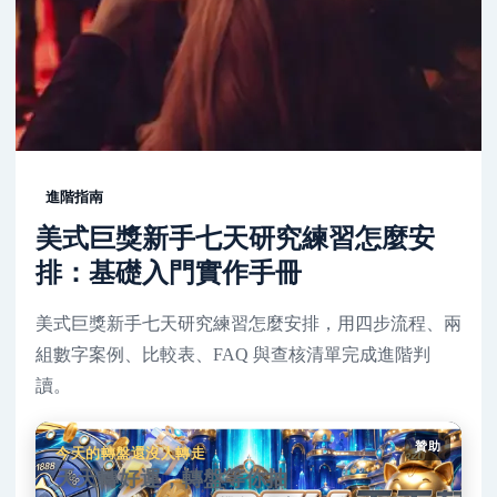
進階指南
美式巨獎新手七天研究練習怎麼安
排：基礎入門實作手冊
美式巨獎新手七天研究練習怎麼安排，用四步流程、兩
組數字案例、比較表、FAQ 與查核清單完成進階判
讀。
贊助
今天的轉盤還沒人轉走
天天轉好運，轉盤等你抽