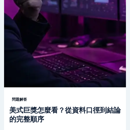
問題解答
美式巨獎怎麼看？從資料口徑到結論
的完整順序