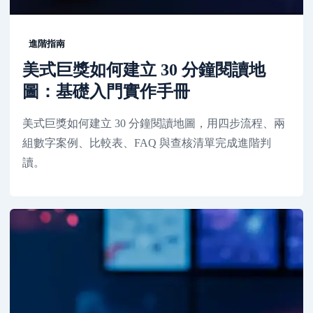
進階指南
美式巨獎如何建立 30 分鐘閱讀地
圖：基礎入門實作手冊
美式巨獎如何建立 30 分鐘閱讀地圖，用四步流程、兩
組數字案例、比較表、FAQ 與查核清單完成進階判
讀。