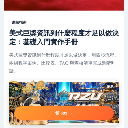
進階指南
美式巨獎資訊到什麼程度才足以做決
定：基礎入門實作手冊
美式巨獎資訊到什麼程度才足以做決定，用四步流程、
兩組數字案例、比較表、FAQ 與查核清單完成進階判
讀。
贊助
第一筆就多三成本金
首存 2000 直接送 699
新會員限定加碼，碼量只要彩金五倍，領完就能玩。
領 699 →