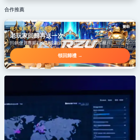
合作推薦
贊助
很久沒回來？這包是你的
老玩家回歸再送一次
回鍋會員專屬彩金，優惠頁面一鍵領取不用問客服。
領回歸禮 →