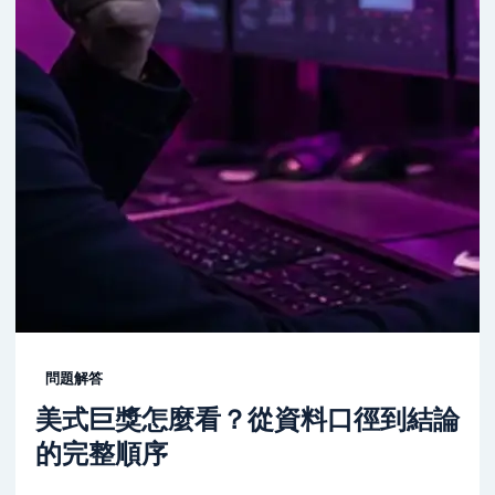
問題解答
美式巨獎怎麼看？從資料口徑到結論
的完整順序