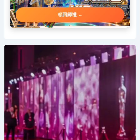
回鍋會員專屬彩金，優惠頁面一鍵領取不用問客服。
領回歸禮 →