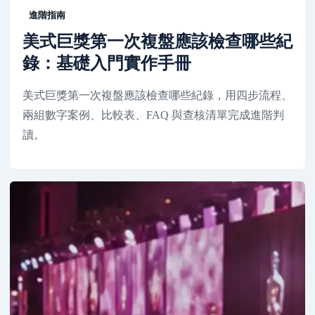
進階指南
美式巨獎第一次複盤應該檢查哪些紀
錄：基礎入門實作手冊
美式巨獎第一次複盤應該檢查哪些紀錄，用四步流程、
兩組數字案例、比較表、FAQ 與查核清單完成進階判
讀。