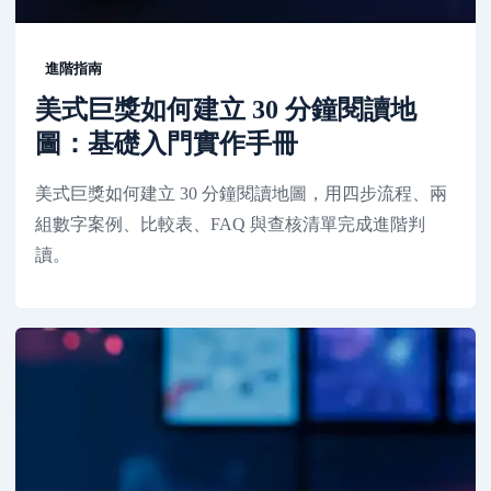
進階指南
美式巨獎如何建立 30 分鐘閱讀地
圖：基礎入門實作手冊
美式巨獎如何建立 30 分鐘閱讀地圖，用四步流程、兩
組數字案例、比較表、FAQ 與查核清單完成進階判
讀。