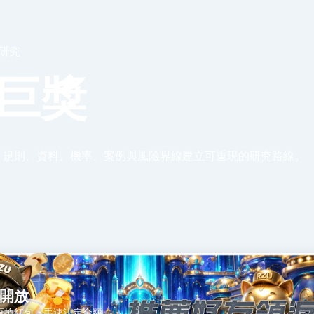
篇研究
巨獎
、規則、資料、機率、案例與風險界線建立可重現的研究路線。
開放
頁搶紅包，手速決定金額。