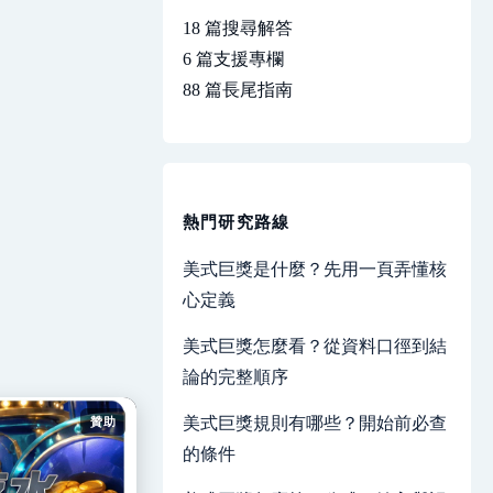
18 篇搜尋解答
6 篇支援專欄
88 篇長尾指南
熱門研究路線
美式巨獎是什麼？先用一頁弄懂核
心定義
美式巨獎怎麼看？從資料口徑到結
論的完整順序
美式巨獎規則有哪些？開始前必查
贊助
的條件