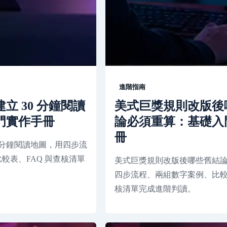
進階指南
立 30 分鐘閱讀
美式巨獎規則改版後
門實作手冊
論必須重算：基礎入
冊
0 分鐘閱讀地圖，用四步流
較表、FAQ 與查核清單
美式巨獎規則改版後哪些舊結
四步流程、兩組數字案例、比較表
核清單完成進階判讀。