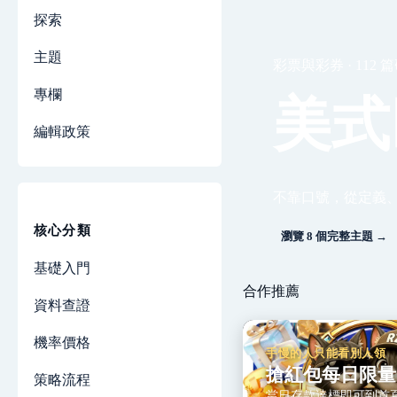
探索
主題
彩票與彩券 · 112 
專欄
美式
編輯政策
不靠口號，從定義
核心分類
瀏覽 8 個完整主題 →
基礎入門
合作推薦
資料查證
機率價格
手慢的人只能看別人領
搶紅包每日限量
策略流程
當日存款達標即可到首