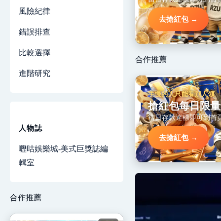
風險紀律
去搶紅包 →
錯誤排查
比較選擇
合作推薦
進階研究
手慢的人只能看別人領
搶紅包每日限量
當日存款達標即可到首
人物誌
去搶紅包 →
嚦咕娛樂城-美式巨獎誌編
輯室
合作推薦