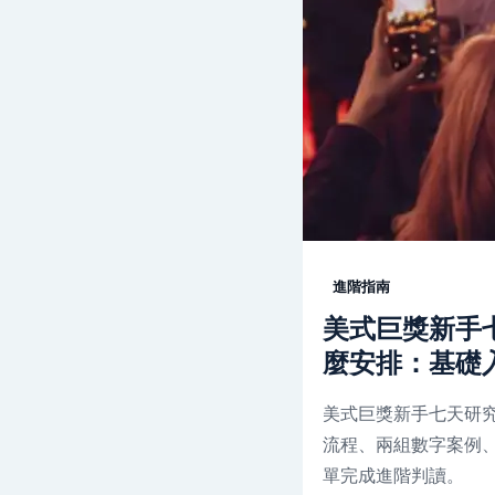
進階指南
美式巨獎新手
麼安排：基礎
美式巨獎新手七天研
流程、兩組數字案例、
單完成進階判讀。