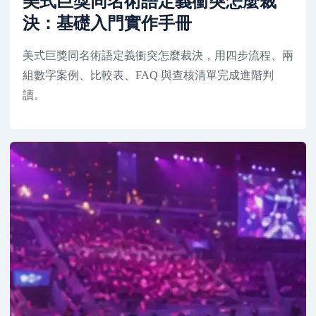
美式巨獎同名術語定義衝突怎麼裁
決：基礎入門實作手冊
美式巨獎同名術語定義衝突怎麼裁決，用四步流程、兩
組數字案例、比較表、FAQ 與查核清單完成進階判
讀。