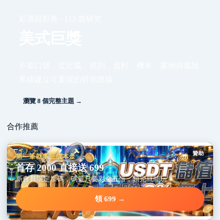
彩票與彩券 · 112 篇研究
美式巨獎
不靠口號，從定義、規則、資料、機率、案例與風險
界線建立可重現的研究路線。
瀏覽 8 個完整主題 →
合作推薦
贊助
第一筆就多三成本金
首存 2000 直接送 699
新會員限定加碼，碼量只要彩金五倍，領完就能玩。
領 699 →