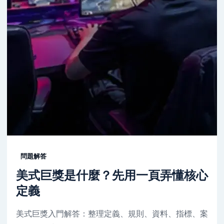
問題解答
美式巨獎是什麼？先用一頁弄懂核心
定義
美式巨獎入門解答：整理定義、規則、資料、指標、案