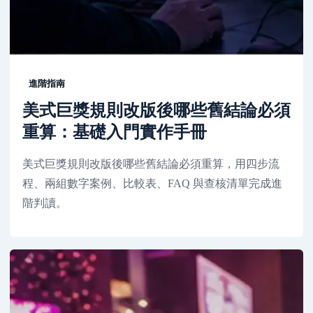
進階指南
美式巨獎規則改版後哪些舊結論必須
重算：基礎入門實作手冊
美式巨獎規則改版後哪些舊結論必須重算，用四步流
程、兩組數字案例、比較表、FAQ 與查核清單完成進
階判讀。