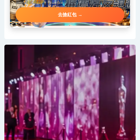
當日存款達標即可到首頁搶紅包，手速決定金額。
去搶紅包 →