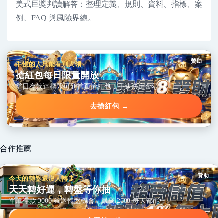
美式巨獎判讀解答：整理定義、規則、資料、指標、案
例、FAQ 與風險界線。
贊助
手慢的人只能看別人領
搶紅包每日限量開放
當日存款達標即可到首頁搶紅包，手速決定金額。
去搶紅包 →
合作推薦
贊助
今天的轉盤還沒人轉走
天天轉好運，轉盤等你抽
單筆存款 3000 就送轉盤機會，最高 2888 每天都能中。