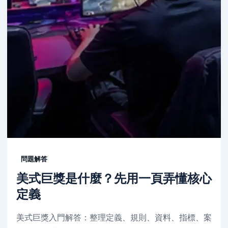
問題解答
美式巨獎是什麼？先用一頁弄懂核心
定義
美式巨獎入門解答：整理定義、規則、資料、指標、案