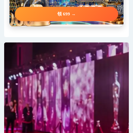
新會員限定加碼，碼量只要彩金五倍，領完就能玩。
領 699 →