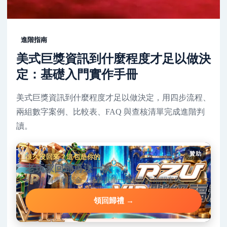
進階指南
美式巨獎資訊到什麼程度才足以做決
定：基礎入門實作手冊
美式巨獎資訊到什麼程度才足以做決定，用四步流程、
兩組數字案例、比較表、FAQ 與查核清單完成進階判
讀。
贊助
很久沒回來？這包是你的
老玩家回歸再送一次
回鍋會員專屬彩金，優惠頁面一鍵領取不用問客服。
領回歸禮 →