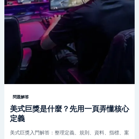
問題解答
美式巨獎是什麼？先用一頁弄懂核心
定義
美式巨獎入門解答：整理定義、規則、資料、指標、案