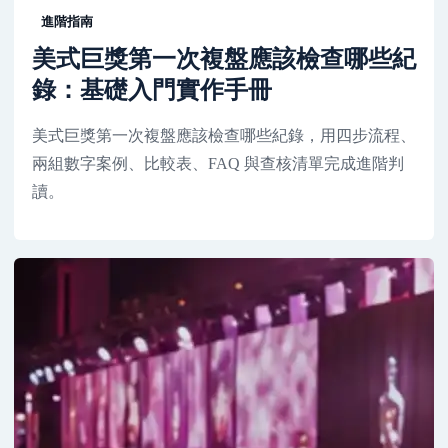
進階指南
美式巨獎第一次複盤應該檢查哪些紀
錄：基礎入門實作手冊
美式巨獎第一次複盤應該檢查哪些紀錄，用四步流程、
兩組數字案例、比較表、FAQ 與查核清單完成進階判
讀。