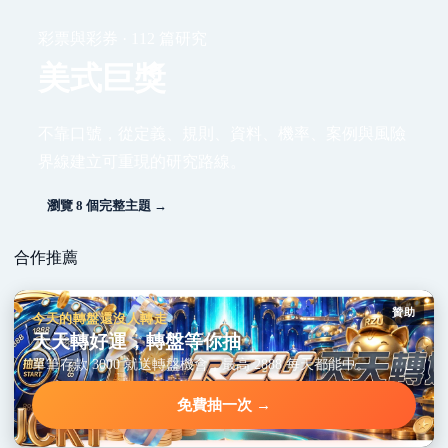
彩票與彩券 · 112 篇研究
美式巨獎
不靠口號，從定義、規則、資料、機率、案例與風險
界線建立可重現的研究路線。
瀏覽 8 個完整主題 →
合作推薦
贊助
今天的轉盤還沒人轉走
天天轉好運，轉盤等你抽
單筆存款 3000 就送轉盤機會，最高 2888 每天都能中。
免費抽一次 →