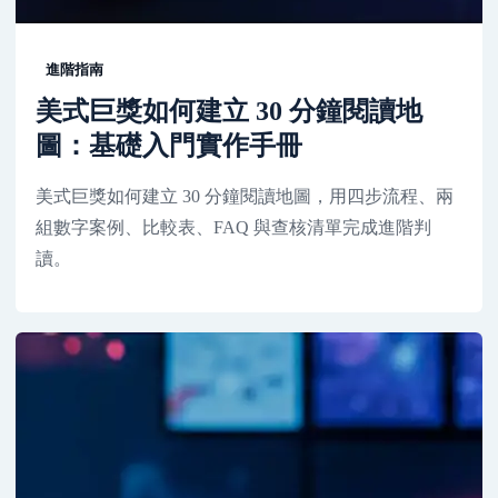
進階指南
美式巨獎如何建立 30 分鐘閱讀地
圖：基礎入門實作手冊
美式巨獎如何建立 30 分鐘閱讀地圖，用四步流程、兩
組數字案例、比較表、FAQ 與查核清單完成進階判
讀。