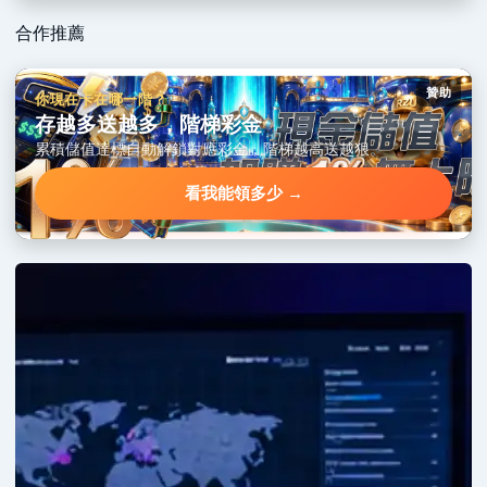
合作推薦
贊助
你現在卡在哪一階？
存越多送越多，階梯彩金
累積儲值達標自動解鎖對應彩金，階梯越高送越狠。
看我能領多少 →