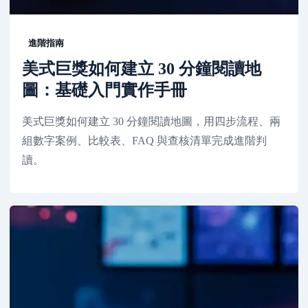
進階指南
美式巨獎如何建立 30 分鐘閱讀地
圖：基礎入門實作手冊
美式巨獎如何建立 30 分鐘閱讀地圖，用四步流程、兩
組數字案例、比較表、FAQ 與查核清單完成進階判
讀。