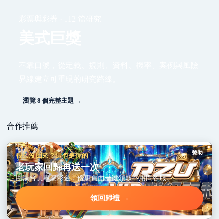
彩票與彩券 · 112 篇研究
美式巨獎
不靠口號，從定義、規則、資料、機率、案例與風險
界線建立可重現的研究路線。
瀏覽 8 個完整主題 →
合作推薦
贊助
很久沒回來？這包是你的
老玩家回歸再送一次
回鍋會員專屬彩金，優惠頁面一鍵領取不用問客服。
領回歸禮 →