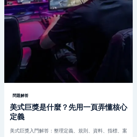
問題解答
美式巨獎是什麼？先用一頁弄懂核心
定義
美式巨獎入門解答：整理定義、規則、資料、指標、案