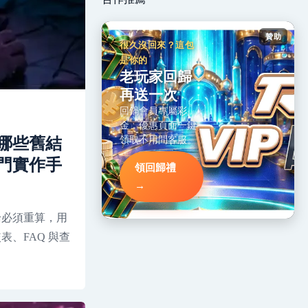
贊助
很久沒回來？這包
是你的
老玩家回歸
再送一次
回鍋會員專屬彩
金，優惠頁面一鍵
領取不用問客服。
哪些舊結
門實作手
領回歸禮
→
論必須重算，用
、FAQ 與查