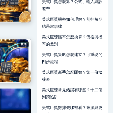
美式巨獎怎麼算？公式、輸入與誤
差帶
美式巨獎機率如何理解？別把短期
結果當規律
美式巨獎賠率怎麼換算？價格與機
率的差別
贊助
美式巨獎策略怎麼建立？可重現的
四步流程
美式巨獎新手怎麼開始？第一份檢
核表
美式巨獎常見錯誤有哪些？十二個
判讀陷阱
美式巨獎數據去哪裡看？來源與更