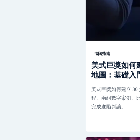
進階指南
美式巨獎如何建
地圖：基礎入
美式巨獎如何建立 3
程、兩組數字案例、比
完成進階判讀。