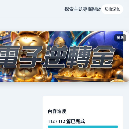
探索
主題
專欄
關於
切換深色
贊助
內容進度
112 / 112 篇已完成