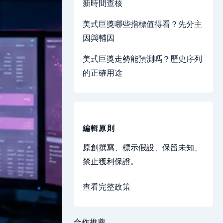
新時間查核
美式巨獎哪些指標值得看？先分主
因與輔因
美式巨獎走勢能預測嗎？歷史序列
的正確用途
編輯原則
原創撰寫、標示假設、保留未知、
禁止獲利保證。
查看完整政策
合作推薦