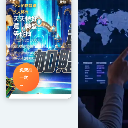
贊助
今天的轉盤還
沒人轉走
天天轉好
運，轉盤
等你抽
單筆存款 3000
就送轉盤機
會，最高 2888
每天都能中。
免費抽
一次
→