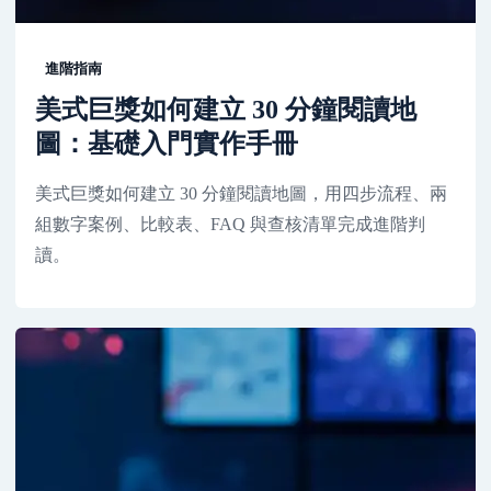
進階指南
美式巨獎如何建立 30 分鐘閱讀地
圖：基礎入門實作手冊
美式巨獎如何建立 30 分鐘閱讀地圖，用四步流程、兩
組數字案例、比較表、FAQ 與查核清單完成進階判
讀。