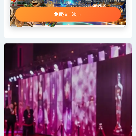
單筆存款 3000 就送轉盤機會，最高 2888 每天都能中。
免費抽一次 →