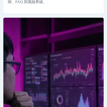
例、FAQ 與風險界線。