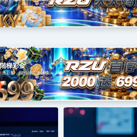
階梯彩金
對應彩金，階梯越高送越狠。