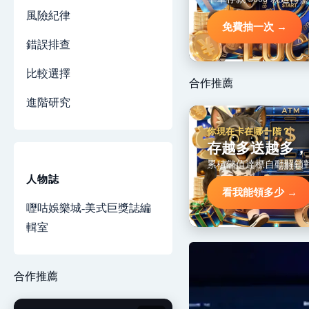
風險紀律
免費抽一次 →
錯誤排查
比較選擇
合作推薦
進階研究
你現在卡在哪一階？
存越多送越多，
累積儲值達標自動解鎖
人物誌
看我能領多少 →
嚦咕娛樂城-美式巨獎誌編
輯室
合作推薦