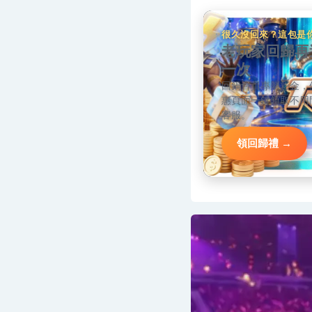
很久沒回來？這包是
老玩家回歸再
一次
回鍋會員專屬彩金，
惠頁面一鍵領取不用
客服。
領回歸禮 →