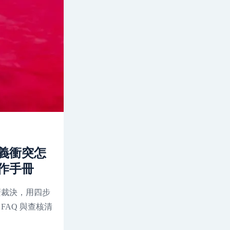
義衝突怎
作手冊
麼裁決，用四步
AQ 與查核清