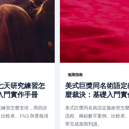
進階指南
七天研究練習怎
美式巨獎同名術語定
入門實作手冊
麼裁決：基礎入門實
究練習怎麼安排，用四步
美式巨獎同名術語定義衝突怎
比較表、FAQ 與查核清
流程、兩組數字案例、比較表、F
單完成進階判讀。