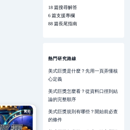
18 篇搜尋解答
6 篇支援專欄
88 篇長尾指南
熱門研究路線
美式巨獎是什麼？先用一頁弄懂核
心定義
美式巨獎怎麼看？從資料口徑到結
論的完整順序
美式巨獎規則有哪些？開始前必查
贊助
的條件