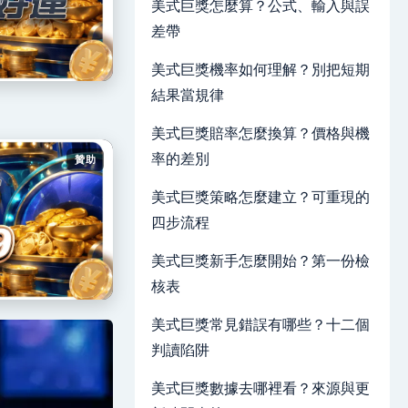
美式巨獎怎麼算？公式、輸入與誤
差帶
美式巨獎機率如何理解？別把短期
結果當規律
美式巨獎賠率怎麼換算？價格與機
率的差別
贊助
美式巨獎策略怎麼建立？可重現的
四步流程
美式巨獎新手怎麼開始？第一份檢
核表
美式巨獎常見錯誤有哪些？十二個
判讀陷阱
美式巨獎數據去哪裡看？來源與更