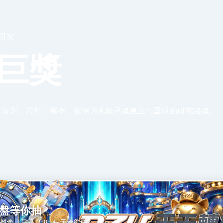
篇研究
巨獎
、規則、資料、機率、案例與風險界線建立可重現的研究路線。
盤等你抽
盤機會，最高 2888 每天都能中。