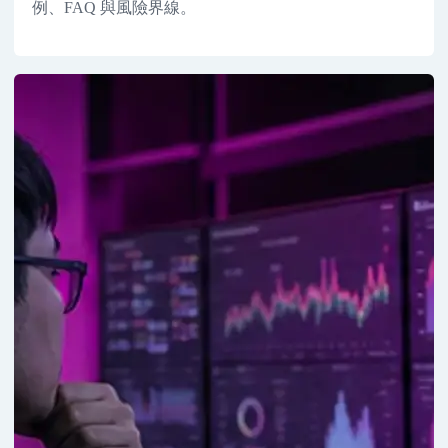
例、FAQ 與風險界線。