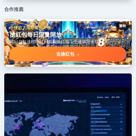
合作推薦
贊助
手慢的人只能看別人領
搶紅包每日限量開放
當日存款達標即可到首頁搶紅包，手速決定金額。
去搶紅包 →