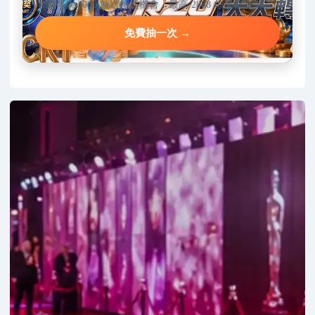
單筆存款 3000 就送轉盤機會，最高 2888 每天都能中。
免費抽一次 →