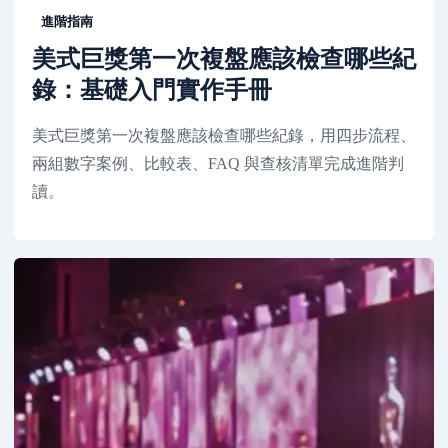
進階指南
美式巨獎第一次複盤應該檢查哪些紀
錄：基礎入門實作手冊
美式巨獎第一次複盤應該檢查哪些紀錄，用四步流程、
兩組數字案例、比較表、FAQ 與查核清單完成進階判
讀。