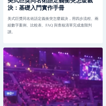
美式巨獎同名術語定義衝突怎麼裁
決：基礎入門實作手冊
美式巨獎同名術語定義衝突怎麼裁決，用四步流程、兩
組數字案例、比較表、FAQ 與查核清單完成進階判
讀。