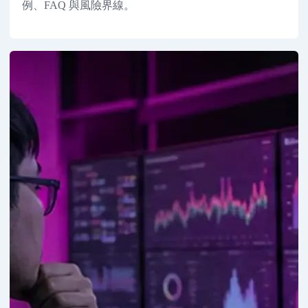
例、FAQ 與風險界線。