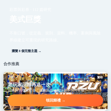
彩票與彩券 · 112 篇研究
美式巨獎
不靠口號，從定義、規則、資料、機率、案例與風險
界線建立可重現的研究路線。
瀏覽 8 個完整主題 →
合作推薦
贊助
很久沒回來？這包是你的
老玩家回歸再送一次
回鍋會員專屬彩金，優惠頁面一鍵領取不用問客服。
領回歸禮 →