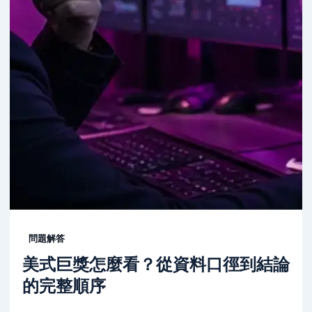
問題解答
美式巨獎怎麼看？從資料口徑到結論
的完整順序