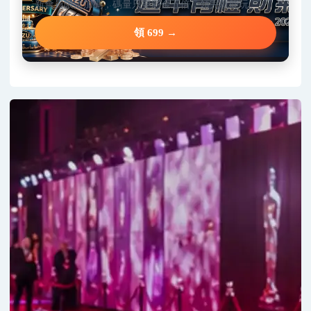
新會員限定加碼，碼量只要彩金五倍，領完就能玩。
領 699 →