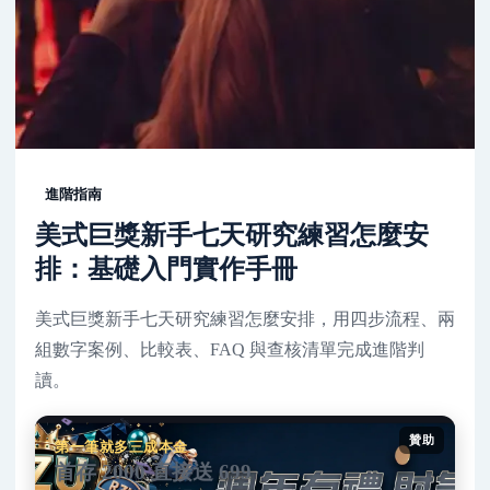
進階指南
美式巨獎新手七天研究練習怎麼安
排：基礎入門實作手冊
美式巨獎新手七天研究練習怎麼安排，用四步流程、兩
組數字案例、比較表、FAQ 與查核清單完成進階判
讀。
贊助
第一筆就多三成本金
首存 2000 直接送 699