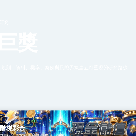
篇研究
巨獎
、規則、資料、機率、案例與風險界線建立可重現的研究路線。
階梯彩金
對應彩金，階梯越高送越狠。