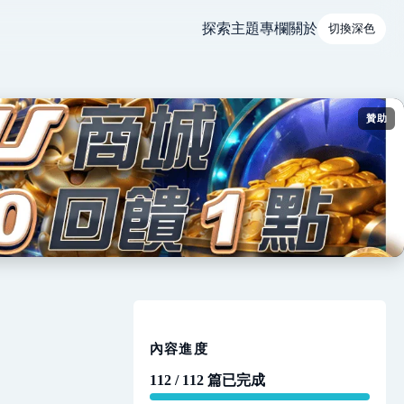
探索
主題
專欄
關於
切換深色
贊助
內容進度
112 / 112 篇已完成