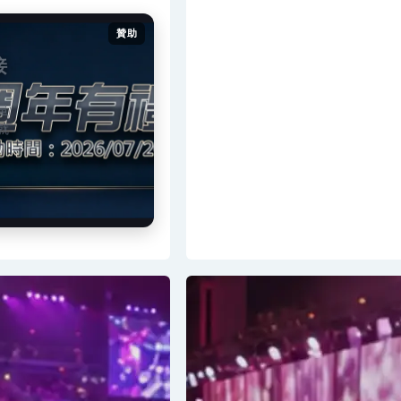
贊助
接
量
就