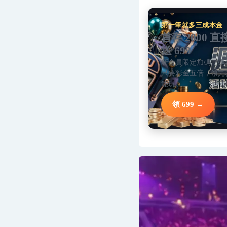
第一筆就多三成本金
首存 2000 直
送 699
新會員限定加碼，碼
只要彩金五倍，領完
能玩。
領 699 →