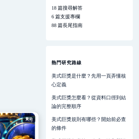
18 篇搜尋解答
6 篇支援專欄
88 篇長尾指南
熱門研究路線
美式巨獎是什麼？先用一頁弄懂核
心定義
美式巨獎怎麼看？從資料口徑到結
論的完整順序
美式巨獎規則有哪些？開始前必查
贊助
的條件