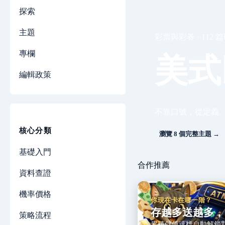
探索
主題
彩票與彩券 · 112 
專欄
美式
編輯政策
不靠口號，從定義
核心分類
瀏覽 8 個完整主題 →
基礎入門
合作推薦
資料查證
機率價格
你現在卡在哪一階？
存越多送越多，
策略流程
累積儲值達標自動解鎖