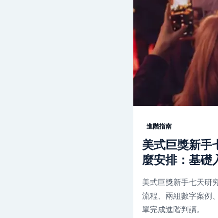
進階指南
美式巨獎新手
麼安排：基礎
美式巨獎新手七天研
流程、兩組數字案例、
單完成進階判讀。