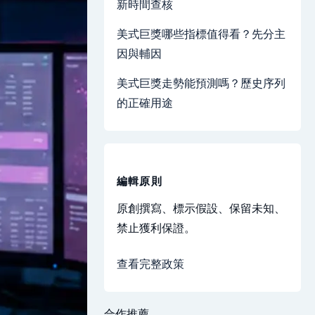
新時間查核
美式巨獎哪些指標值得看？先分主
因與輔因
美式巨獎走勢能預測嗎？歷史序列
的正確用途
編輯原則
原創撰寫、標示假設、保留未知、
禁止獲利保證。
查看完整政策
合作推薦