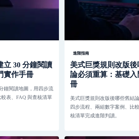
進階指南
立 30 分鐘閱讀
美式巨獎規則改版後
門實作手冊
論必須重算：基礎入
冊
0 分鐘閱讀地圖，用四步流
較表、FAQ 與查核清單
美式巨獎規則改版後哪些舊結
四步流程、兩組數字案例、比較表
核清單完成進階判讀。