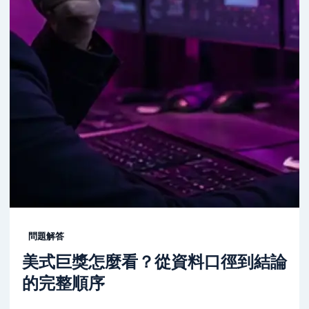
問題解答
美式巨獎怎麼看？從資料口徑到結論
的完整順序