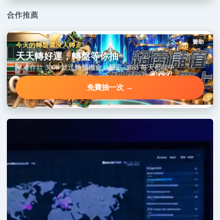
合作推薦
贊助
今天的轉盤還沒人轉走
天天轉好運，轉盤等你抽
單筆存款 3000 就送轉盤機會，最高 2888 每天都能中。
免費抽一次 →