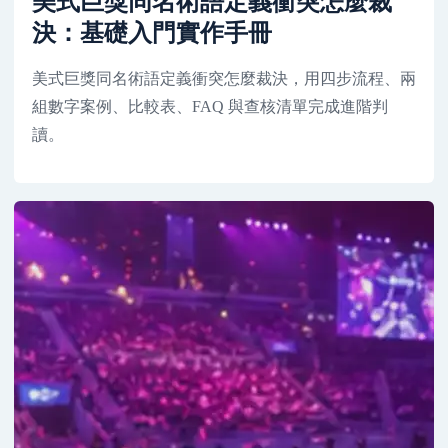
美式巨獎同名術語定義衝突怎麼裁
決：基礎入門實作手冊
美式巨獎同名術語定義衝突怎麼裁決，用四步流程、兩
組數字案例、比較表、FAQ 與查核清單完成進階判
讀。