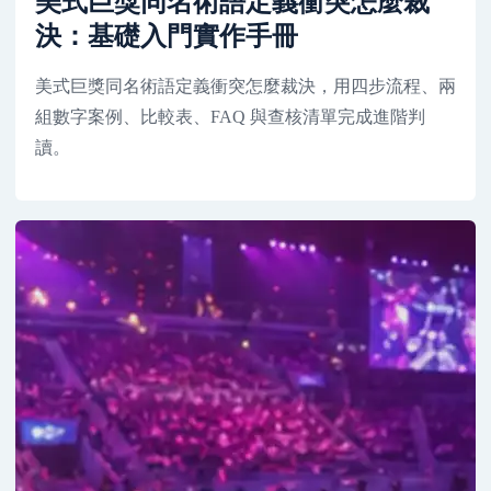
美式巨獎同名術語定義衝突怎麼裁
決：基礎入門實作手冊
美式巨獎同名術語定義衝突怎麼裁決，用四步流程、兩
組數字案例、比較表、FAQ 與查核清單完成進階判
讀。