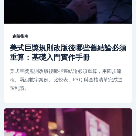
進階指南
美式巨獎規則改版後哪些舊結論必須
重算：基礎入門實作手冊
美式巨獎規則改版後哪些舊結論必須重算，用四步流
程、兩組數字案例、比較表、FAQ 與查核清單完成進
階判讀。