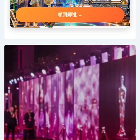
回鍋會員專屬彩金，優惠頁面一鍵領取不用問客服。
領回歸禮 →